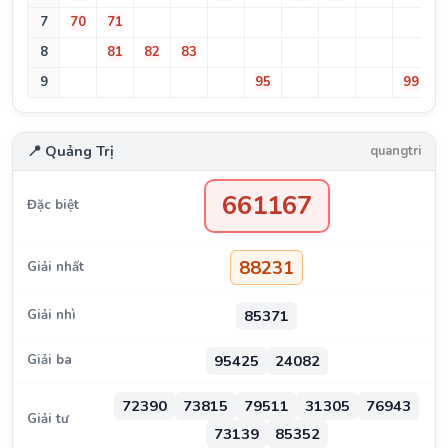
7
70
71
8
81
82
83
9
95
99
📍 Quảng Trị
quangtri
661167
Đặc biệt
88231
Giải nhất
Giải nhì
85371
Giải ba
95425
24082
72390
73815
79511
31305
76943
Giải tư
73139
85352