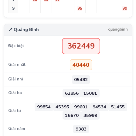
9
95
99
📍 Quảng Bình
quangbinh
362449
Đặc biệt
40440
Giải nhất
Giải nhì
05482
Giải ba
62856
15081
99854
45395
99601
94534
51455
Giải tư
16670
35999
Giải năm
9383