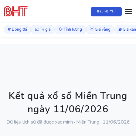
Báo Hà Tĩnh
⚽ Bóng đá
💹 Tỷ giá
💱 Tính lương
🥇 Giá vàng
⛽ Giá xă
Kết quả xổ số Miền Trung
ngày 11/06/2026
Dữ liệu lịch sử đã được xác minh · Miền Trung · 11/06/2026