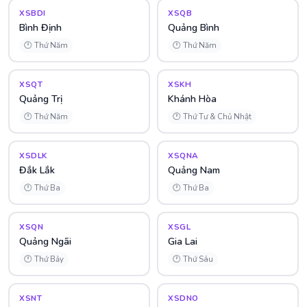
XSBDI
XSQB
Bình Định
Quảng Bình
🕐 Thứ Năm
🕐 Thứ Năm
XSQT
XSKH
Quảng Trị
Khánh Hòa
🕐 Thứ Năm
🕐 Thứ Tư & Chủ Nhật
XSDLK
XSQNA
Đắk Lắk
Quảng Nam
🕐 Thứ Ba
🕐 Thứ Ba
XSQN
XSGL
Quảng Ngãi
Gia Lai
🕐 Thứ Bảy
🕐 Thứ Sáu
XSNT
XSDNO