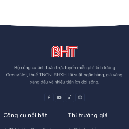
Bộ công cụ tính toán trực tuyến miễn phí: tính lương
Gross/Net, thuế TNCN, BHXH, lãi suất ngân hàng, giá vàng,
xăng dầu và nhiều tiện ích đời sống.
Công cụ nổi bật
Thị trường giá