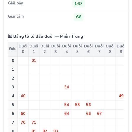
Giải bảy
167
Giải tám
66
📊 Bảng lô tô đầu đuôi — Miền Trung
Đuôi
Đuôi
Đuôi
Đuôi
Đuôi
Đuôi
Đuôi
Đuôi
Đuôi
Đuôi
Đầu
0
1
2
3
4
5
6
7
8
9
0
01
1
2
3
34
4
40
49
5
54
55
56
6
60
64
66
67
7
70
71
8
81
82
83