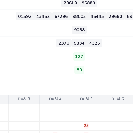
20619
96880
01592
43462
67296
98002
46445
29680
69
9068
2370
5334
4325
127
80
Đuôi 3
Đuôi 4
Đuôi 5
Đuôi 6
25