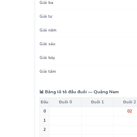
Giải ba
Giải tư
Giải năm
Giải sáu
Giải bảy
Giải tám
📊 Bảng lô tô đầu đuôi — Quảng Nam
Đầu
Đuôi 0
Đuôi 1
Đuôi 2
0
02
1
2