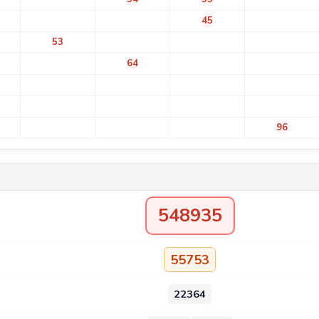
45
53
64
96
548935
55753
22364