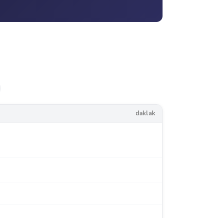
daklak