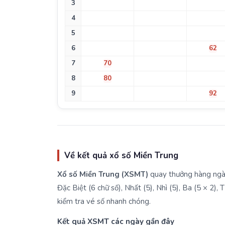
3
4
5
6
62
7
70
8
80
9
92
Về kết quả xổ số Miền Trung
Xổ số Miền Trung (XSMT)
quay thưởng hàng ngà
Đặc Biệt (6 chữ số), Nhất (5), Nhì (5), Ba (5 × 2), 
kiểm tra vé số nhanh chóng.
Kết quả XSMT các ngày gần đây