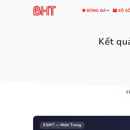
⚽ BÓNG ĐÁ
🎰 XỔ S
Kết qu
T
XSMT — Miền Trung