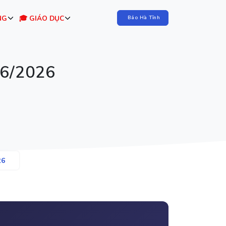
NG
🎓 GIÁO DỤC
Báo Hà Tĩnh
06/2026
26