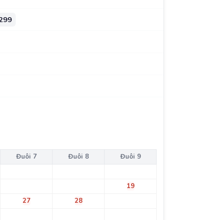
299
Đuôi 7
Đuôi 8
Đuôi 9
19
27
28