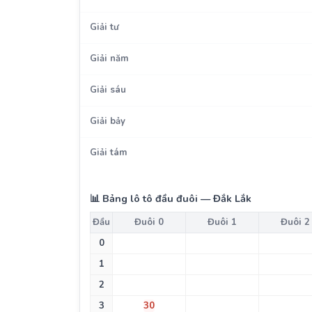
Giải tư
Giải năm
Giải sáu
Giải bảy
Giải tám
📊 Bảng lô tô đầu đuôi — Đắk Lắk
Đầu
Đuôi 0
Đuôi 1
Đuôi 2
0
1
2
3
30