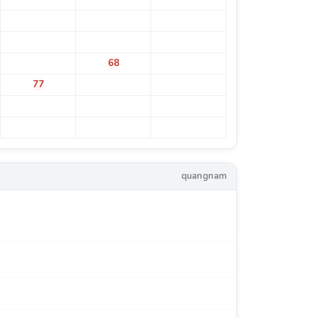
68
77
quangnam