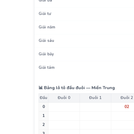
Giải ba
Giải tư
Giải năm
Giải sáu
Giải bảy
Giải tám
📊 Bảng lô tô đầu đuôi — Miền Trung
Đầu
Đuôi 0
Đuôi 1
Đuôi 2
0
02
1
2
3