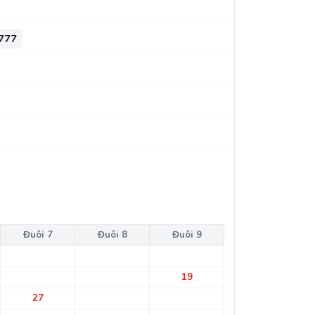
777
Đuôi 7
Đuôi 8
Đuôi 9
19
27