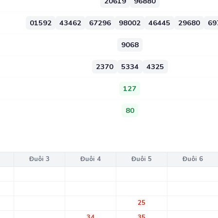
20619
96880
01592
43462
67296
98002
46445
29680
69
9068
2370
5334
4325
127
80
Đuôi 3
Đuôi 4
Đuôi 5
Đuôi 6
25
34
35