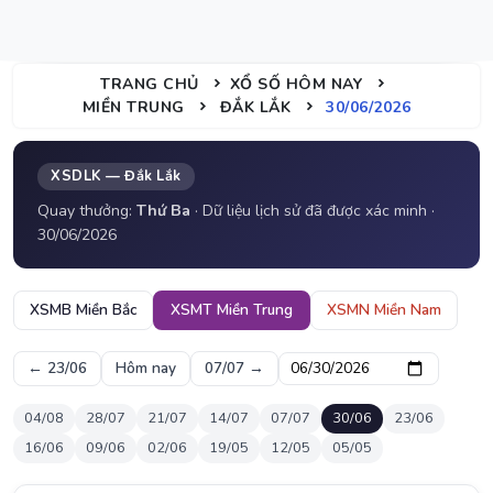
TRANG CHỦ
XỔ SỐ HÔM NAY
MIỀN TRUNG
ĐẮK LẮK
30/06/2026
XSDLK — Đắk Lắk
Quay thưởng:
Thứ Ba
· Dữ liệu lịch sử đã được xác minh ·
30/06/2026
XSMB Miền Bắc
XSMT Miền Trung
XSMN Miền Nam
← 23/06
Hôm nay
07/07 →
04/08
28/07
21/07
14/07
07/07
30/06
23/06
16/06
09/06
02/06
19/05
12/05
05/05