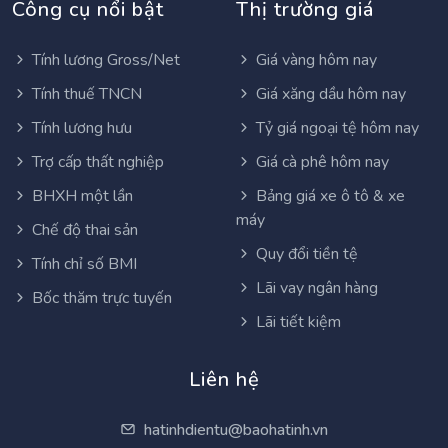
Công cụ nổi bật
Thị trường giá
Tính lương Gross/Net
Giá vàng hôm nay
Tính thuế TNCN
Giá xăng dầu hôm nay
Tính lương hưu
Tỷ giá ngoại tệ hôm nay
Trợ cấp thất nghiệp
Giá cà phê hôm nay
BHXH một lần
Bảng giá xe ô tô & xe
máy
Chế độ thai sản
Quy đổi tiền tệ
Tính chỉ số BMI
Lãi vay ngân hàng
Bốc thăm trực tuyến
Lãi tiết kiệm
Liên hệ
hatinhdientu@baohatinh.vn