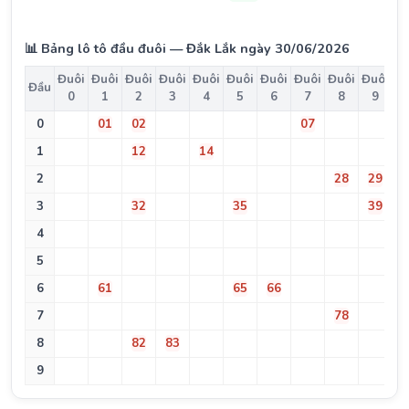
📊 Bảng lô tô đầu đuôi — Đắk Lắk ngày 30/06/2026
Đuôi
Đuôi
Đuôi
Đuôi
Đuôi
Đuôi
Đuôi
Đuôi
Đuôi
Đuôi
Đầu
0
1
2
3
4
5
6
7
8
9
0
01
02
07
1
12
14
2
28
29
3
32
35
39
4
5
6
61
65
66
7
78
8
82
83
9