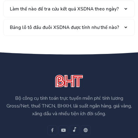
Làm thế nào để tra cứu kết quả XSDNA theo ngày?
Bảng lô tô đầu đuôi XSDNA được tính như thế nào?
Bộ công cụ tính toán trực tuyến miễn phí: tính lương
Gross/Net, thuế TNCN, BHXH, lãi suất ngân hàng, giá vàng,
xăng dầu và nhiều tiện ích đời sống.