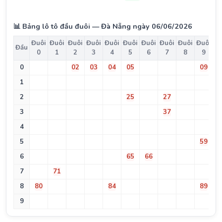
📊 Bảng lô tô đầu đuôi — Đà Nẵng ngày 06/06/2026
Đuôi
Đuôi
Đuôi
Đuôi
Đuôi
Đuôi
Đuôi
Đuôi
Đuôi
Đuôi
Đầu
0
1
2
3
4
5
6
7
8
9
0
02
03
04
05
09
1
2
25
27
3
37
4
5
59
6
65
66
7
71
8
80
84
89
9