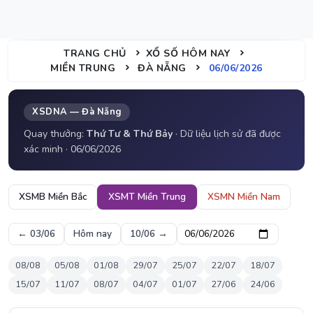
TRANG CHỦ
XỔ SỐ HÔM NAY
MIỀN TRUNG
ĐÀ NẴNG
06/06/2026
XSDNA — Đà Nẵng
Quay thưởng:
Thứ Tư & Thứ Bảy
· Dữ liệu lịch sử đã được
xác minh · 06/06/2026
XSMB Miền Bắc
XSMT Miền Trung
XSMN Miền Nam
← 03/06
Hôm nay
10/06 →
08/08
05/08
01/08
29/07
25/07
22/07
18/07
15/07
11/07
08/07
04/07
01/07
27/06
24/06