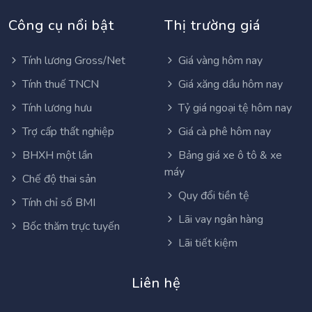
Công cụ nổi bật
Thị trường giá
Tính lương Gross/Net
Giá vàng hôm nay
Tính thuế TNCN
Giá xăng dầu hôm nay
Tính lương hưu
Tỷ giá ngoại tệ hôm nay
Trợ cấp thất nghiệp
Giá cà phê hôm nay
BHXH một lần
Bảng giá xe ô tô & xe
máy
Chế độ thai sản
Quy đổi tiền tệ
Tính chỉ số BMI
Lãi vay ngân hàng
Bốc thăm trực tuyến
Lãi tiết kiệm
Liên hệ