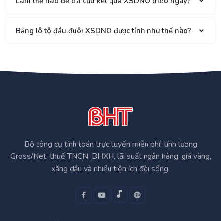
Làm thế nào để tra cứu kết quả XSDNO theo ngày?
Bảng lô tô đầu đuôi XSDNO được tính như thế nào?
Bộ công cụ tính toán trực tuyến miễn phí: tính lương
Gross/Net, thuế TNCN, BHXH, lãi suất ngân hàng, giá vàng,
xăng dầu và nhiều tiện ích đời sống.