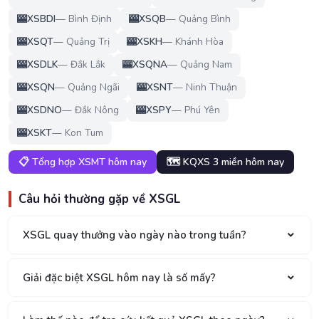
🎰
XSBDI
— Bình Định
🎰
XSQB
— Quảng Bình
🎰
XSQT
— Quảng Trị
🎰
XSKH
— Khánh Hòa
🎰
XSDLK
— Đắk Lắk
🎰
XSQNA
— Quảng Nam
🎰
XSQN
— Quảng Ngãi
🎰
XSNT
— Ninh Thuận
🎰
XSDNO
— Đắk Nông
🎰
XSPY
— Phú Yên
🎰
XSKT
— Kon Tum
📋 Tổng hợp XSMT hôm nay
🗺️ KQXS 3 miền hôm nay
Câu hỏi thường gặp về XSGL
XSGL quay thưởng vào ngày nào trong tuần?
Giải đặc biệt XSGL hôm nay là số mấy?