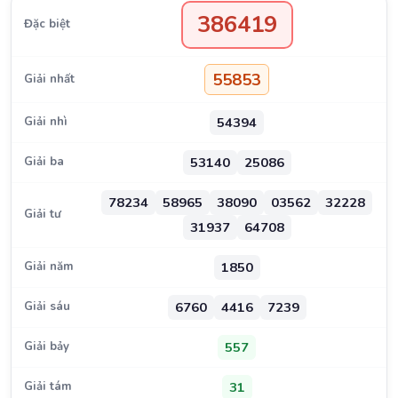
386419
Đặc biệt
55853
Giải nhất
Giải nhì
54394
Giải ba
53140
25086
78234
58965
38090
03562
32228
Giải tư
31937
64708
Giải năm
1850
Giải sáu
6760
4416
7239
Giải bảy
557
Giải tám
31