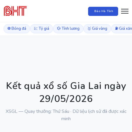
Báo Hà Tĩnh
⚽ Bóng đá
💹 Tỷ giá
💱 Tính lương
🥇 Giá vàng
⛽ Giá xă
Kết quả xổ số Gia Lai ngày
29/05/2026
XSGL — Quay thưởng: Thứ Sáu · Dữ liệu lịch sử đã được xác
minh