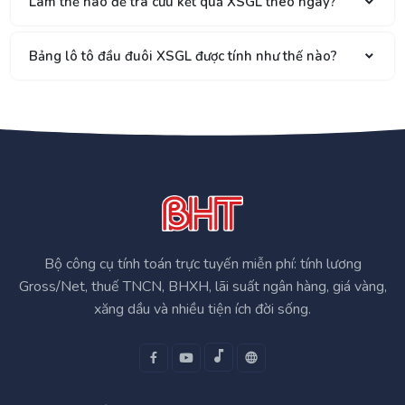
Làm thế nào để tra cứu kết quả XSGL theo ngày?
Bảng lô tô đầu đuôi XSGL được tính như thế nào?
Bộ công cụ tính toán trực tuyến miễn phí: tính lương
Gross/Net, thuế TNCN, BHXH, lãi suất ngân hàng, giá vàng,
xăng dầu và nhiều tiện ích đời sống.