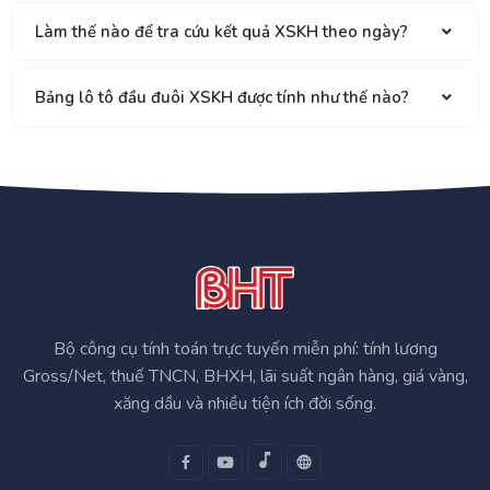
Làm thế nào để tra cứu kết quả XSKH theo ngày?
Bảng lô tô đầu đuôi XSKH được tính như thế nào?
Bộ công cụ tính toán trực tuyến miễn phí: tính lương
Gross/Net, thuế TNCN, BHXH, lãi suất ngân hàng, giá vàng,
xăng dầu và nhiều tiện ích đời sống.