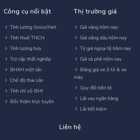
Công cụ nổi bật
Thị trường giá
Tính lương Gross/Net
Giá vàng hôm nay
Tính thuế TNCN
Giá xăng dầu hôm nay
Tính lương hưu
Tỷ giá ngoại tệ hôm nay
Trợ cấp thất nghiệp
Giá cà phê hôm nay
BHXH một lần
Bảng giá xe ô tô & xe
máy
Chế độ thai sản
Quy đổi tiền tệ
Tính chỉ số BMI
Lãi vay ngân hàng
Bốc thăm trực tuyến
Lãi tiết kiệm
Liên hệ