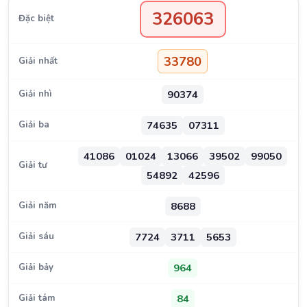
326063
Đặc biệt
33780
Giải nhất
Giải nhì
90374
Giải ba
74635
07311
41086
01024
13066
39502
99050
Giải tư
54892
42596
Giải năm
8688
Giải sáu
7724
3711
5653
Giải bảy
964
Giải tám
84