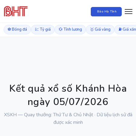
Báo Hà Tĩnh
⚽ Bóng đá
💹 Tỷ giá
💱 Tính lương
🥇 Giá vàng
⛽ Giá xă
Kết quả xổ số Khánh Hòa
ngày 05/07/2026
XSKH — Quay thưởng: Thứ Tư & Chủ Nhật · Dữ liệu lịch sử đã
được xác minh