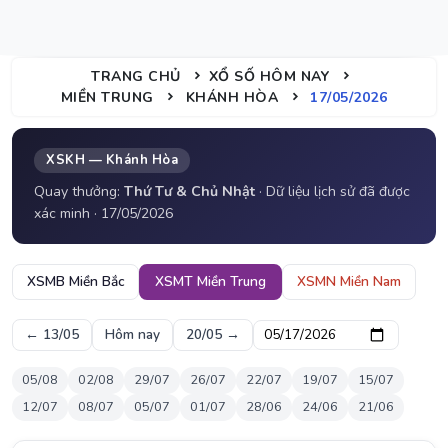
TRANG CHỦ
XỔ SỐ HÔM NAY
MIỀN TRUNG
KHÁNH HÒA
17/05/2026
XSKH — Khánh Hòa
Quay thưởng:
Thứ Tư & Chủ Nhật
· Dữ liệu lịch sử đã được
xác minh · 17/05/2026
XSMB Miền Bắc
XSMT Miền Trung
XSMN Miền Nam
← 13/05
Hôm nay
20/05 →
05/08
02/08
29/07
26/07
22/07
19/07
15/07
12/07
08/07
05/07
01/07
28/06
24/06
21/06