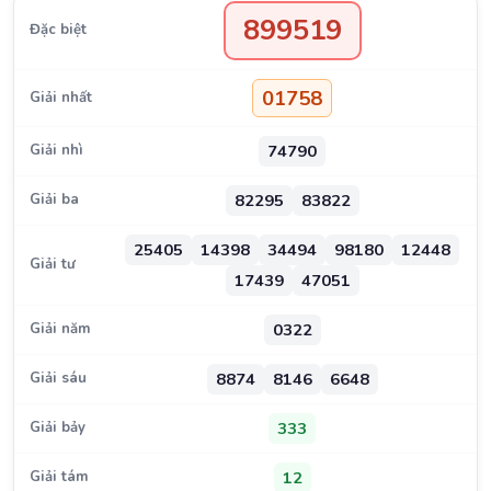
899519
Đặc biệt
01758
Giải nhất
Giải nhì
74790
Giải ba
82295
83822
25405
14398
34494
98180
12448
Giải tư
17439
47051
Giải năm
0322
Giải sáu
8874
8146
6648
Giải bảy
333
Giải tám
12