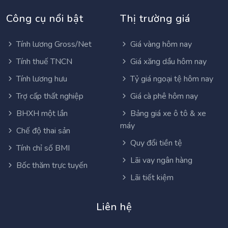
Công cụ nổi bật
Thị trường giá
Tính lương Gross/Net
Giá vàng hôm nay
Tính thuế TNCN
Giá xăng dầu hôm nay
Tính lương hưu
Tỷ giá ngoại tệ hôm nay
Trợ cấp thất nghiệp
Giá cà phê hôm nay
BHXH một lần
Bảng giá xe ô tô & xe
máy
Chế độ thai sản
Quy đổi tiền tệ
Tính chỉ số BMI
Lãi vay ngân hàng
Bốc thăm trực tuyến
Lãi tiết kiệm
Liên hệ