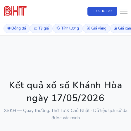
Báo Hà Tĩnh
⚽ Bóng đá
💹 Tỷ giá
💱 Tính lương
🥇 Giá vàng
⛽ Giá xă
Kết quả xổ số Khánh Hòa
ngày 17/05/2026
XSKH — Quay thưởng: Thứ Tư & Chủ Nhật · Dữ liệu lịch sử đã
được xác minh