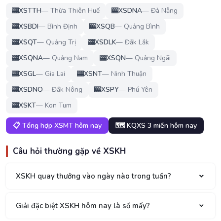
🎰
XSTTH
— Thừa Thiên Huế
🎰
XSDNA
— Đà Nẵng
🎰
XSBDI
— Bình Định
🎰
XSQB
— Quảng Bình
🎰
XSQT
— Quảng Trị
🎰
XSDLK
— Đắk Lắk
🎰
XSQNA
— Quảng Nam
🎰
XSQN
— Quảng Ngãi
🎰
XSGL
— Gia Lai
🎰
XSNT
— Ninh Thuận
🎰
XSDNO
— Đắk Nông
🎰
XSPY
— Phú Yên
🎰
XSKT
— Kon Tum
📋 Tổng hợp XSMT hôm nay
🗺️ KQXS 3 miền hôm nay
Câu hỏi thường gặp về XSKH
XSKH quay thưởng vào ngày nào trong tuần?
Giải đặc biệt XSKH hôm nay là số mấy?