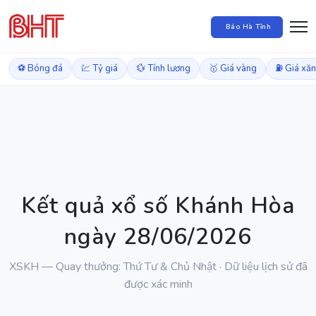
Báo Hà Tĩnh
⚽ Bóng đá
💹 Tỷ giá
💱 Tính lương
🥇 Giá vàng
⛽ Giá xă
Kết quả xổ số Khánh Hòa
ngày 28/06/2026
XSKH — Quay thưởng: Thứ Tư & Chủ Nhật · Dữ liệu lịch sử đã
được xác minh