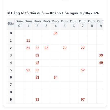
📊 Bảng lô tô đầu đuôi — Khánh Hòa ngày 28/06/2026
Đuôi
Đuôi
Đuôi
Đuôi
Đuôi
Đuôi
Đuôi
Đuôi
Đuôi
Đuôi
Đầu
0
1
2
3
4
5
6
7
8
9
0
04
1
11
2
21
22
23
25
27
3
32
39
4
42
49
5
51
52
57
6
62
64
7
8
9
92
97