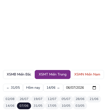
XSMB Miền Bắc
XSMT Miền Trung
XSMN Miền Nam
← 31/05
Hôm nay
14/06 →
02/08
26/07
19/07
12/07
05/07
28/06
21/06
14/06
07/06
31/05
17/05
10/05
03/05