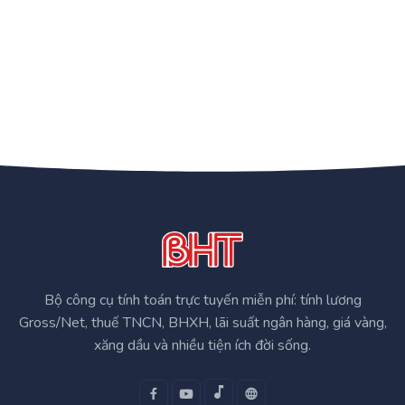
Bộ công cụ tính toán trực tuyến miễn phí: tính lương
Gross/Net, thuế TNCN, BHXH, lãi suất ngân hàng, giá vàng,
xăng dầu và nhiều tiện ích đời sống.