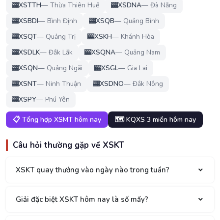
🎰
XSTTH
— Thừa Thiên Huế
🎰
XSDNA
— Đà Nẵng
🎰
XSBDI
— Bình Định
🎰
XSQB
— Quảng Bình
🎰
XSQT
— Quảng Trị
🎰
XSKH
— Khánh Hòa
🎰
XSDLK
— Đắk Lắk
🎰
XSQNA
— Quảng Nam
🎰
XSQN
— Quảng Ngãi
🎰
XSGL
— Gia Lai
🎰
XSNT
— Ninh Thuận
🎰
XSDNO
— Đắk Nông
🎰
XSPY
— Phú Yên
📋 Tổng hợp XSMT hôm nay
🗺️ KQXS 3 miền hôm nay
Câu hỏi thường gặp về XSKT
XSKT quay thưởng vào ngày nào trong tuần?
Giải đặc biệt XSKT hôm nay là số mấy?