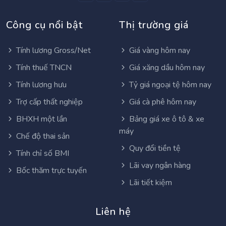
Công cụ nổi bật
Thị trường giá
Tính lương Gross/Net
Giá vàng hôm nay
Tính thuế TNCN
Giá xăng dầu hôm nay
Tính lương hưu
Tỷ giá ngoại tệ hôm nay
Trợ cấp thất nghiệp
Giá cà phê hôm nay
BHXH một lần
Bảng giá xe ô tô & xe
máy
Chế độ thai sản
Quy đổi tiền tệ
Tính chỉ số BMI
Lãi vay ngân hàng
Bốc thăm trực tuyến
Lãi tiết kiệm
Liên hệ