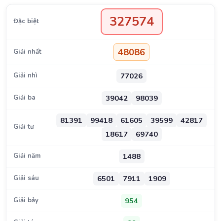
327574
Đặc biệt
48086
Giải nhất
Giải nhì
77026
Giải ba
39042
98039
81391
99418
61605
39599
42817
Giải tư
18617
69740
Giải năm
1488
Giải sáu
6501
7911
1909
Giải bảy
954