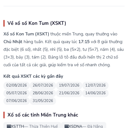
Về xổ số Kon Tum (XSKT)
Xổ số Kon Tum (XSKT)
thuộc miền Trung, quay thưởng vào
Chủ Nhật
hàng tuần. Kết quả quay lúc
17:15
với 8 giải thưởng:
đặc biệt (6 số), nhất (5), nhì (5), ba (5×2), tư (5×7), năm (4), sáu
(3×3), bảy (3), tám (2). Bảng lô tô đầu đuôi hiển thị 2 chữ số
cuối của tất cả các giải, giúp kiểm tra vé số nhanh chóng.
Kết quả XSKT các kỳ gần đây
02/08/2026
26/07/2026
19/07/2026
12/07/2026
05/07/2026
28/06/2026
21/06/2026
14/06/2026
07/06/2026
31/05/2026
Xổ số các tỉnh Miền Trung khác
🎰
XSTTH
— Thừa Thiên Huế
🎰
XSDNA
— Đà Nẵng