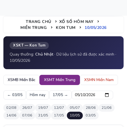
TRANG CHỦ
XỔ SỐ HÔM NAY
MIỀN TRUNG
KON TUM
10/05/2026
XSKT — Kon Tum
Quay thưởng:
Chủ Nhật
· Dữ liệu lịch sử đã được xác minh ·
10/05/2026
XSMB Miền Bắc
XSMT Miền Trung
XSMN Miền Nam
← 03/05
Hôm nay
17/05 →
02/08
26/07
19/07
12/07
05/07
28/06
21/06
14/06
07/06
31/05
17/05
10/05
03/05