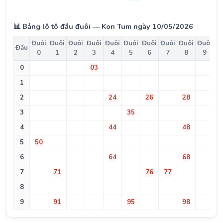
📊 Bảng lô tô đầu đuôi — Kon Tum ngày 10/05/2026
Đuôi
Đuôi
Đuôi
Đuôi
Đuôi
Đuôi
Đuôi
Đuôi
Đuôi
Đuôi
Đầu
0
1
2
3
4
5
6
7
8
9
0
03
1
2
24
26
28
3
35
4
44
48
5
50
6
64
68
7
71
76
77
8
9
91
95
98