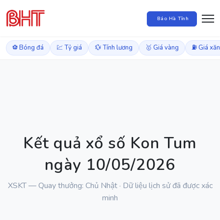
Báo Hà Tĩnh
⚽ Bóng đá
💹 Tỷ giá
💱 Tính lương
🥇 Giá vàng
⛽ Giá xă
Kết quả xổ số Kon Tum
ngày 10/05/2026
XSKT — Quay thưởng: Chủ Nhật · Dữ liệu lịch sử đã được xác
minh