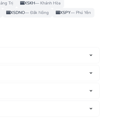
ảng Trị
🎰
XSKH
— Khánh Hòa
🎰
XSDNO
— Đắk Nông
🎰
XSPY
— Phú Yên