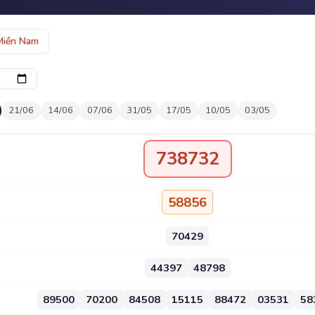
iền Nam
21/06
14/06
07/06
31/05
17/05
10/05
03/05
738732
58856
70429
44397
48798
89500
70200
84508
15115
88472
03531
58