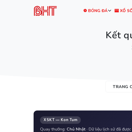
⚽ BÓNG ĐÁ
🎰 XỔ S
Kết q
TRANG 
XSKT — Kon Tum
Quay thưởng:
Chủ Nhật
· Dữ liệu lịch sử đã đượ