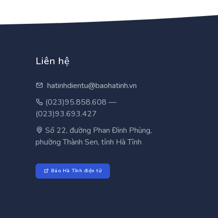
Liên hệ
hatinhdientu@baohatinh.vn
(023)95.858.608 —
(023)93.693.427
Số 22, đường Phan Đình Phùng,
phường Thành Sen, tỉnh Hà Tĩnh
Báo Hà Tĩnh điện tử