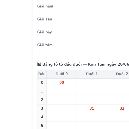
Giải năm
Giải sáu
Giải bảy
Giải tám
📊 Bảng lô tô đầu đuôi — Kon Tum ngày 28/0
Đầu
Đuôi 0
Đuôi 1
Đuôi 2
0
00
1
2
3
31
32
4
5