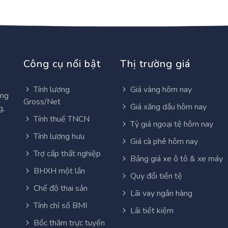
Công cụ nổi bật
Thị trường giá
Tính lương
Giá vàng hôm nay
ơng
Gross/Net
Giá xăng dầu hôm nay
g,
Tính thuế TNCN
Tỷ giá ngoại tệ hôm nay
Tính lương hưu
Giá cà phê hôm nay
Trợ cấp thất nghiệp
Bảng giá xe ô tô & xe máy
BHXH một lần
Quy đổi tiền tệ
Chế độ thai sản
Lãi vay ngân hàng
Tính chỉ số BMI
Lãi tiết kiệm
Bốc thăm trực tuyến