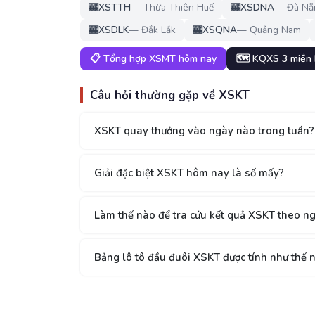
🎰
XSTTH
— Thừa Thiên Huế
🎰
XSDNA
— Đà Nẵ
🎰
XSDLK
— Đắk Lắk
🎰
XSQNA
— Quảng Nam
📋 Tổng hợp XSMT hôm nay
🗺️ KQXS 3 miền
Câu hỏi thường gặp về XSKT
XSKT quay thưởng vào ngày nào trong tuần?
Giải đặc biệt XSKT hôm nay là số mấy?
Làm thế nào để tra cứu kết quả XSKT theo n
Bảng lô tô đầu đuôi XSKT được tính như thế 