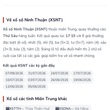
Về xổ số Ninh Thuận (XSNT)
Xổ số Ninh Thuận (XSNT)
thuộc miền Trung, quay thưởng vào
Thứ Sáu
hàng tuần. Kết quả quay lúc
17:15
với 8 giải thưởng:
đặc biệt (6 số), nhất (5), nhì (5), ba (5×2), tư (5×7), năm (4), sáu
(3×3), bảy (3), tám (2). Bảng lô tô đầu đuôi hiển thị 2 chữ số
cuối của tất cả các giải, giúp kiểm tra vé số nhanh chóng.
Kết quả XSNT các kỳ gần đây
07/08/2026
31/07/2026
24/07/2026
17/07/2026
10/07/2026
03/07/2026
26/06/2026
19/06/2026
12/06/2026
05/06/2026
Xổ số các tỉnh Miền Trung khác
🎰
XSTTH
— Thừa Thiên Huế
🎰
XSDNA
— Đà Nẵng