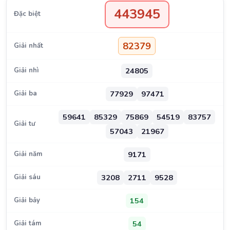
443945
Đặc biệt
82379
Giải nhất
Giải nhì
24805
Giải ba
77929
97471
59641
85329
75869
54519
83757
Giải tư
57043
21967
Giải năm
9171
Giải sáu
3208
2711
9528
Giải bảy
154
Giải tám
54