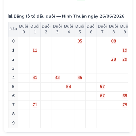
📊 Bảng lô tô đầu đuôi — Ninh Thuận ngày 26/06/2026
Đuôi
Đuôi
Đuôi
Đuôi
Đuôi
Đuôi
Đuôi
Đuôi
Đuôi
Đuôi
Đầu
0
1
2
3
4
5
6
7
8
9
0
05
08
1
11
19
2
28
29
3
4
41
43
45
5
54
57
6
67
69
7
71
79
8
9