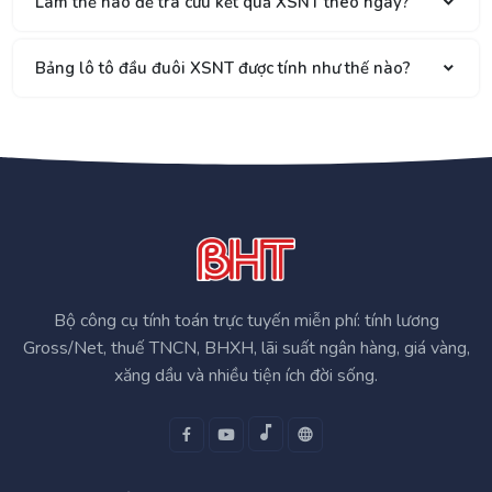
Làm thế nào để tra cứu kết quả XSNT theo ngày?
Bảng lô tô đầu đuôi XSNT được tính như thế nào?
Bộ công cụ tính toán trực tuyến miễn phí: tính lương
Gross/Net, thuế TNCN, BHXH, lãi suất ngân hàng, giá vàng,
xăng dầu và nhiều tiện ích đời sống.