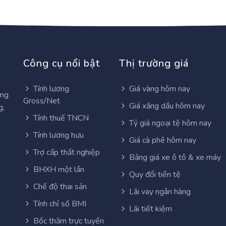
Công cụ nổi bật
Thị trường giá
Tính lương
Giá vàng hôm nay
ơng
Gross/Net
Giá xăng dầu hôm nay
g,
Tính thuế TNCN
Tỷ giá ngoại tệ hôm nay
Tính lương hưu
Giá cà phê hôm nay
Trợ cấp thất nghiệp
Bảng giá xe ô tô & xe máy
BHXH một lần
Quy đổi tiền tệ
Chế độ thai sản
Lãi vay ngân hàng
Tính chỉ số BMI
Lãi tiết kiệm
Bốc thăm trực tuyến