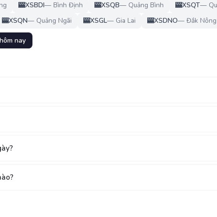
ng
🎰
XSBDI
— Bình Định
🎰
XSQB
— Quảng Bình
🎰
XSQT
— Qu
🎰
XSQN
— Quảng Ngãi
🎰
XSGL
— Gia Lai
🎰
XSDNO
— Đắk Nông
 hôm nay
?
gày?
nào?