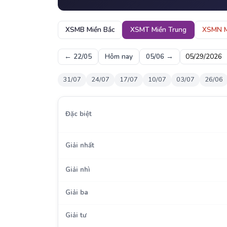
XSMB Miền Bắc
XSMT Miền Trung
XSMN M
← 22/05
Hôm nay
05/06 →
31/07
24/07
17/07
10/07
03/07
26/06
Đặc biệt
Giải nhất
Giải nhì
Giải ba
Giải tư