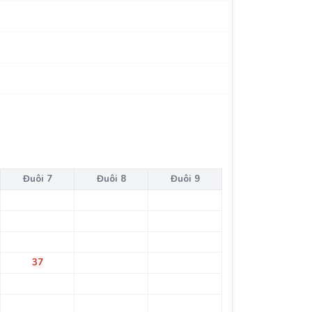
Đuôi 7
Đuôi 8
Đuôi 9
37