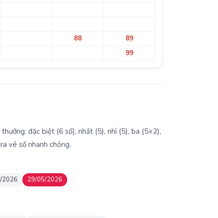
88
89
99
 thưởng: đặc biệt (6 số), nhất (5), nhì (5), ba (5×2),
 tra vé số nhanh chóng.
/2026
29/05/2026