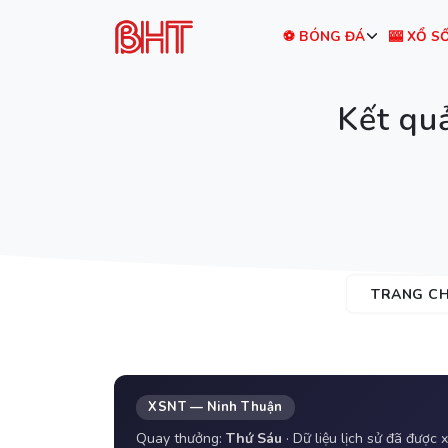
⚽ BÓNG ĐÁ
🎰 XỔ S
Kết qu
TRANG C
XSNT — Ninh Thuận
Quay thưởng:
Thứ Sáu
· Dữ liệu lịch sử đã được 