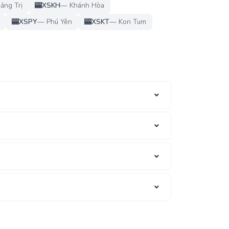
ảng Trị
🎰
XSKH
— Khánh Hòa
🎰
XSPY
— Phú Yên
🎰
XSKT
— Kon Tum