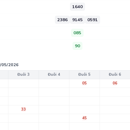
1640
2386
9145
0591
085
90
9/05/2026
Đuôi 3
Đuôi 4
Đuôi 5
Đuôi 6
05
06
33
45