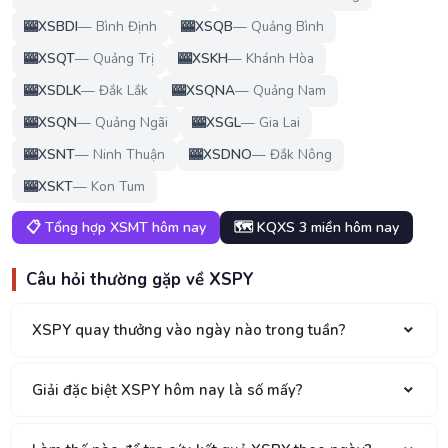
🎰
XSBDI
— Bình Định
🎰
XSQB
— Quảng Bình
🎰
XSQT
— Quảng Trị
🎰
XSKH
— Khánh Hòa
🎰
XSDLK
— Đắk Lắk
🎰
XSQNA
— Quảng Nam
🎰
XSQN
— Quảng Ngãi
🎰
XSGL
— Gia Lai
🎰
XSNT
— Ninh Thuận
🎰
XSDNO
— Đắk Nông
🎰
XSKT
— Kon Tum
📋 Tổng hợp XSMT hôm nay
🗺️ KQXS 3 miền hôm nay
Câu hỏi thường gặp về XSPY
XSPY quay thưởng vào ngày nào trong tuần?
Giải đặc biệt XSPY hôm nay là số mấy?