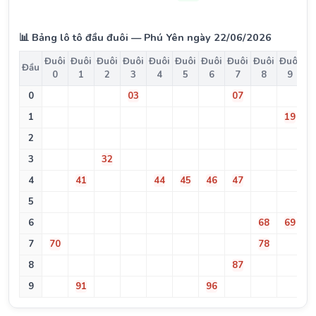
📊 Bảng lô tô đầu đuôi — Phú Yên ngày 22/06/2026
Đuôi
Đuôi
Đuôi
Đuôi
Đuôi
Đuôi
Đuôi
Đuôi
Đuôi
Đuôi
Đầu
0
1
2
3
4
5
6
7
8
9
0
03
07
1
19
2
3
32
4
41
44
45
46
47
5
6
68
69
7
70
78
8
87
9
91
96