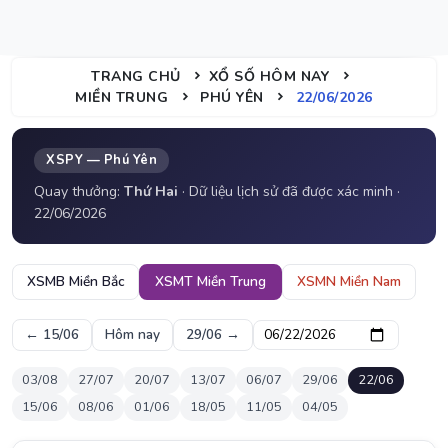
TRANG CHỦ
XỔ SỐ HÔM NAY
MIỀN TRUNG
PHÚ YÊN
22/06/2026
XSPY — Phú Yên
Quay thưởng:
Thứ Hai
· Dữ liệu lịch sử đã được xác minh ·
22/06/2026
XSMB Miền Bắc
XSMT Miền Trung
XSMN Miền Nam
← 15/06
Hôm nay
29/06 →
03/08
27/07
20/07
13/07
06/07
29/06
22/06
15/06
08/06
01/06
18/05
11/05
04/05