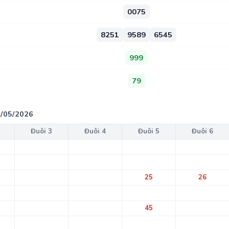
0075
8251
9589
6545
999
79
7/05/2026
Đuôi 3
Đuôi 4
Đuôi 5
Đuôi 6
25
26
45