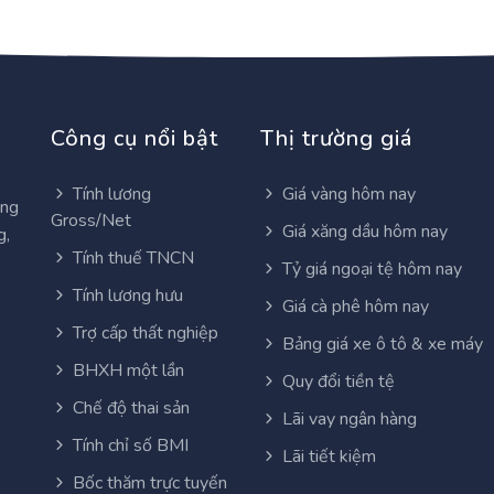
Công cụ nổi bật
Thị trường giá
Tính lương
Giá vàng hôm nay
ơng
Gross/Net
Giá xăng dầu hôm nay
g,
Tính thuế TNCN
Tỷ giá ngoại tệ hôm nay
Tính lương hưu
Giá cà phê hôm nay
Trợ cấp thất nghiệp
Bảng giá xe ô tô & xe máy
BHXH một lần
Quy đổi tiền tệ
Chế độ thai sản
Lãi vay ngân hàng
Tính chỉ số BMI
Lãi tiết kiệm
Bốc thăm trực tuyến