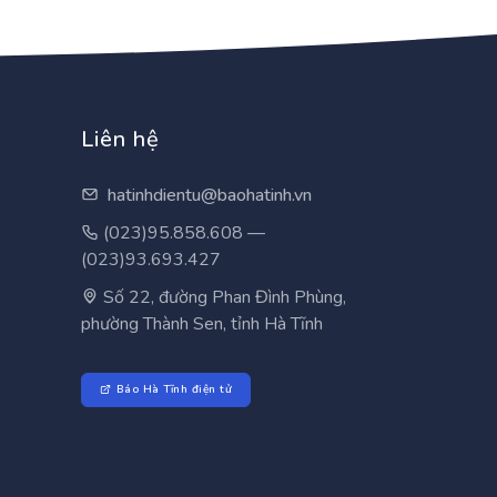
Liên hệ
hatinhdientu@baohatinh.vn
(023)95.858.608 —
(023)93.693.427
Số 22, đường Phan Đình Phùng,
phường Thành Sen, tỉnh Hà Tĩnh
Báo Hà Tĩnh điện tử