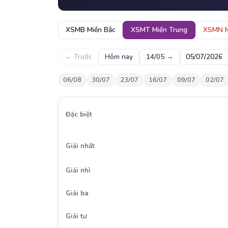
XSMB Miền Bắc
XSMT Miền Trung
XSMN M
← Trước
Hôm nay
14/05 →
06/08
30/07
23/07
16/07
09/07
02/07
Đặc biệt
Giải nhất
Giải nhì
Giải ba
Giải tư