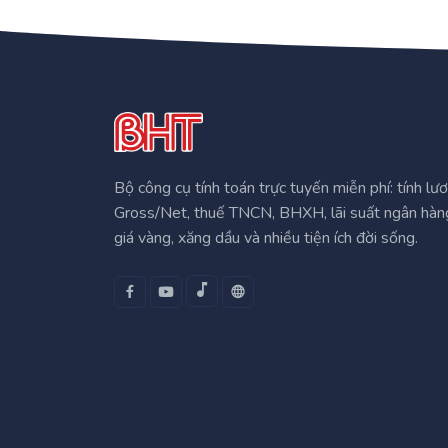
Bộ công cụ tính toán trực tuyến miễn phí: tính lư
Gross/Net, thuế TNCN, BHXH, lãi suất ngân hàn
giá vàng, xăng dầu và nhiều tiện ích đời sống.