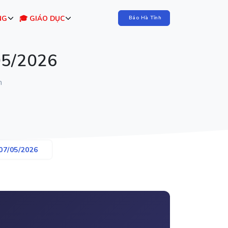
NG
🎓 GIÁO DỤC
Báo Hà Tĩnh
05/2026
h
07/05/2026