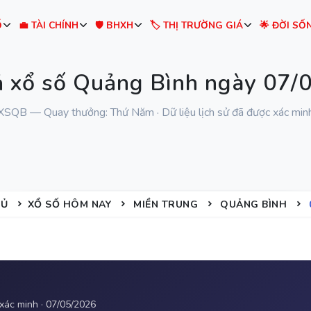
Ố
💼 TÀI CHÍNH
🛡️ BHXH
🏷️ THỊ TRƯỜNG GIÁ
🌟 ĐỜI SỐ
ả xổ số Quảng Bình ngày 07/
XSQB — Quay thưởng: Thứ Năm · Dữ liệu lịch sử đã được xác min
HỦ
XỔ SỐ HÔM NAY
MIỀN TRUNG
QUẢNG BÌNH
 xác minh · 07/05/2026