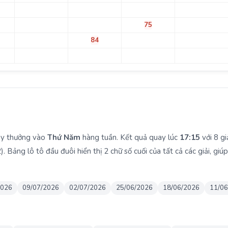
75
84
ay thưởng vào
Thứ Năm
hàng tuần. Kết quả quay lúc
17:15
với 8 gi
2). Bảng lô tô đầu đuôi hiển thị 2 chữ số cuối của tất cả các giải, gi
2026
09/07/2026
02/07/2026
25/06/2026
18/06/2026
11/06