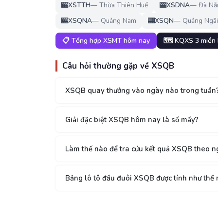
🎰
XSTTH
— Thừa Thiên Huế
🎰
XSDNA
— Đà Nẵ
🎰
XSQNA
— Quảng Nam
🎰
XSQN
— Quảng Ngãi
📋 Tổng hợp XSMT hôm nay
🗺️ KQXS 3 miền
Câu hỏi thường gặp về XSQB
XSQB quay thưởng vào ngày nào trong tuần
Giải đặc biệt XSQB hôm nay là số mấy?
Làm thế nào để tra cứu kết quả XSQB theo n
Bảng lô tô đầu đuôi XSQB được tính như thế