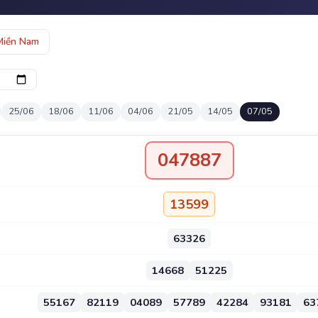
iền Nam
25/06
18/06
11/06
04/06
21/05
14/05
07/05
047887
13599
63326
14668
51225
55167
82119
04089
57789
42284
93181
63