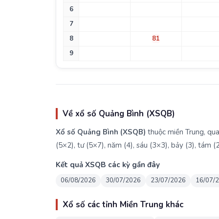
6
7
8
81
9
Về xổ số Quảng Bình (XSQB)
Xổ số Quảng Bình (XSQB)
thuộc miền Trung, qu
(5×2), tư (5×7), năm (4), sáu (3×3), bảy (3), tám (
Kết quả XSQB các kỳ gần đây
06/08/2026
30/07/2026
23/07/2026
16/07/
Xổ số các tỉnh Miền Trung khác