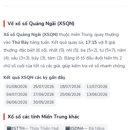
Về xổ số Quảng Ngãi (XSQN)
Xổ số Quảng Ngãi (XSQN)
thuộc miền Trung, quay thưởng
vào
Thứ Bảy
hàng tuần. Kết quả quay lúc
17:15
với 8 giải
thưởng: đặc biệt (6 số), nhất (5), nhì (5), ba (5×2), tư (5×7), năm
(4), sáu (3×3), bảy (3), tám (2). Bảng lô tô đầu đuôi hiển thị 2
chữ số cuối của tất cả các giải, giúp kiểm tra vé số nhanh chóng.
Kết quả XSQN các kỳ gần đây
01/08/2026
25/07/2026
18/07/2026
11/07/2026
04/07/2026
27/06/2026
20/06/2026
13/06/2026
06/06/2026
30/05/2026
Xổ số các tỉnh Miền Trung khác
🎰
XSTTH
— Thừa Thiên Huế
🎰
XSDNA
— Đà Nẵng