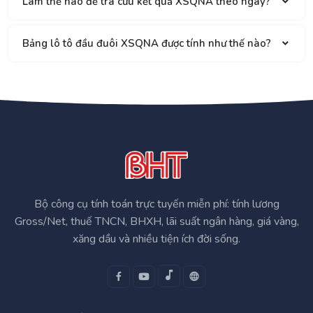
Làm thế nào để tra cứu kết quả XSQNA theo ngày?
Bảng lô tô đầu đuôi XSQNA được tính như thế nào?
Bộ công cụ tính toán trực tuyến miễn phí: tính lương
Gross/Net, thuế TNCN, BHXH, lãi suất ngân hàng, giá vàng,
xăng dầu và nhiều tiện ích đời sống.