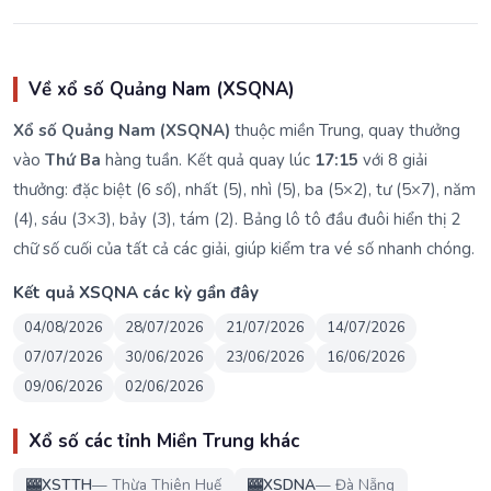
Về xổ số Quảng Nam (XSQNA)
Xổ số Quảng Nam (XSQNA)
thuộc miền Trung, quay thưởng
vào
Thứ Ba
hàng tuần. Kết quả quay lúc
17:15
với 8 giải
thưởng: đặc biệt (6 số), nhất (5), nhì (5), ba (5×2), tư (5×7), năm
(4), sáu (3×3), bảy (3), tám (2). Bảng lô tô đầu đuôi hiển thị 2
chữ số cuối của tất cả các giải, giúp kiểm tra vé số nhanh chóng.
Kết quả XSQNA các kỳ gần đây
04/08/2026
28/07/2026
21/07/2026
14/07/2026
07/07/2026
30/06/2026
23/06/2026
16/06/2026
09/06/2026
02/06/2026
Xổ số các tỉnh Miền Trung khác
🎰
XSTTH
— Thừa Thiên Huế
🎰
XSDNA
— Đà Nẵng