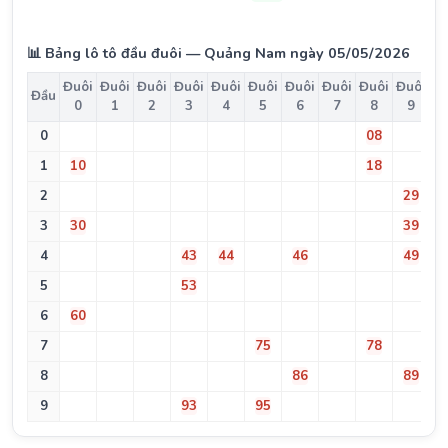
📊 Bảng lô tô đầu đuôi — Quảng Nam ngày 05/05/2026
Đuôi
Đuôi
Đuôi
Đuôi
Đuôi
Đuôi
Đuôi
Đuôi
Đuôi
Đuôi
Đầu
0
1
2
3
4
5
6
7
8
9
0
08
1
10
18
2
29
3
30
39
4
43
44
46
49
5
53
6
60
7
75
78
8
86
89
9
93
95