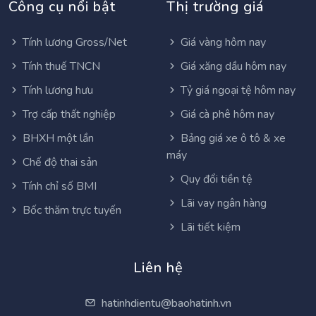
Công cụ nổi bật
Thị trường giá
Tính lương Gross/Net
Giá vàng hôm nay
Tính thuế TNCN
Giá xăng dầu hôm nay
Tính lương hưu
Tỷ giá ngoại tệ hôm nay
Trợ cấp thất nghiệp
Giá cà phê hôm nay
BHXH một lần
Bảng giá xe ô tô & xe
máy
Chế độ thai sản
Quy đổi tiền tệ
Tính chỉ số BMI
Lãi vay ngân hàng
Bốc thăm trực tuyến
Lãi tiết kiệm
Liên hệ
hatinhdientu@baohatinh.vn