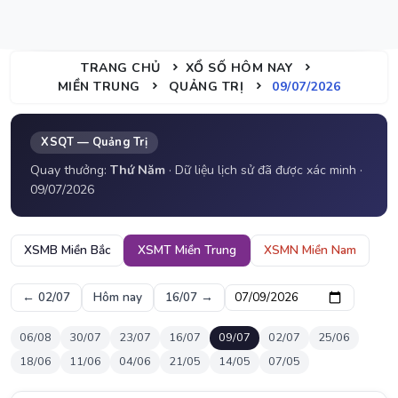
TRANG CHỦ
XỔ SỐ HÔM NAY
MIỀN TRUNG
QUẢNG TRỊ
09/07/2026
XSQT — Quảng Trị
Quay thưởng:
Thứ Năm
· Dữ liệu lịch sử đã được xác minh ·
09/07/2026
XSMB Miền Bắc
XSMT Miền Trung
XSMN Miền Nam
← 02/07
Hôm nay
16/07 →
06/08
30/07
23/07
16/07
09/07
02/07
25/06
18/06
11/06
04/06
21/05
14/05
07/05