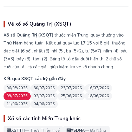
Về xổ số Quảng Trị (XSQT)
Xổ số Quảng Trị (XSQT)
thuộc miền Trung, quay thưởng vào
Thứ Năm
hàng tuần. Kết quả quay lúc
17:15
với 8 giải thưởng:
đặc biệt (6 số), nhất (5), nhì (5), ba (5×2), tư (5×7), năm (4), sáu
(3×3), bảy (3), tám (2). Bảng lô tô đầu đuôi hiển thị 2 chữ số
cuối của tất cả các giải, giúp kiểm tra vé số nhanh chóng.
Kết quả XSQT các kỳ gần đây
06/08/2026
30/07/2026
23/07/2026
16/07/2026
09/07/2026
02/07/2026
25/06/2026
18/06/2026
11/06/2026
04/06/2026
Xổ số các tỉnh Miền Trung khác
🎰
XSTTH
— Thừa Thiên Huế
🎰
XSDNA
— Đà Nẵng