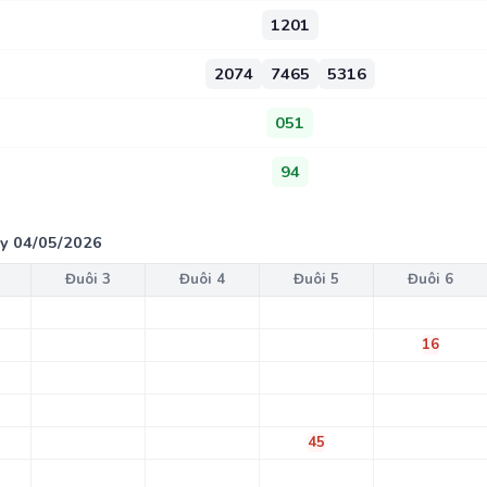
1201
2074
7465
5316
051
94
ày 04/05/2026
Đuôi 3
Đuôi 4
Đuôi 5
Đuôi 6
16
45