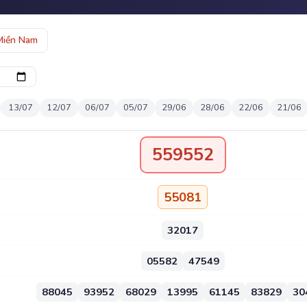
iền Nam
13/07
12/07
06/07
05/07
29/06
28/06
22/06
21/06
559552
55081
32017
05582
47549
88045
93952
68029
13995
61145
83829
30