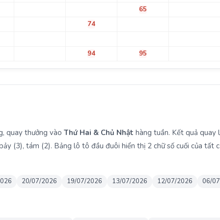
65
74
94
95
g, quay thưởng vào
Thứ Hai & Chủ Nhật
hàng tuần. Kết quả quay 
, bảy (3), tám (2). Bảng lô tô đầu đuôi hiển thị 2 chữ số cuối của tất 
2026
20/07/2026
19/07/2026
13/07/2026
12/07/2026
06/07