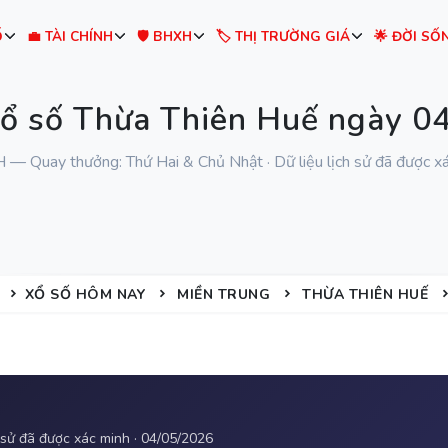
Ố
💼 TÀI CHÍNH
🛡️ BHXH
🏷️ THỊ TRƯỜNG GIÁ
🌟 ĐỜI SỐ
xổ số Thừa Thiên Huế ngày 0
— Quay thưởng: Thứ Hai & Chủ Nhật · Dữ liệu lịch sử đã được x
XỔ SỐ HÔM NAY
MIỀN TRUNG
THỪA THIÊN HUẾ
h sử đã được xác minh · 04/05/2026