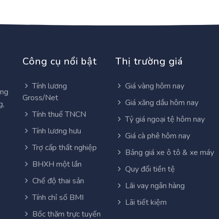
Công cụ nổi bật
Thị trường giá
Tính lương
Giá vàng hôm nay
ơng
Gross/Net
Giá xăng dầu hôm nay
g,
Tính thuế TNCN
Tỷ giá ngoại tệ hôm nay
Tính lương hưu
Giá cà phê hôm nay
Trợ cấp thất nghiệp
Bảng giá xe ô tô & xe máy
BHXH một lần
Quy đổi tiền tệ
Chế độ thai sản
Lãi vay ngân hàng
Tính chỉ số BMI
Lãi tiết kiệm
Bốc thăm trực tuyến