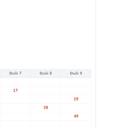
Đuôi 7
Đuôi 8
Đuôi 9
17
29
38
49