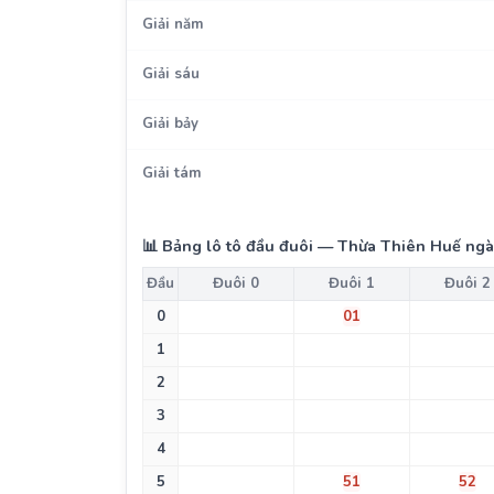
Giải năm
Giải sáu
Giải bảy
Giải tám
📊 Bảng lô tô đầu đuôi — Thừa Thiên Huế ng
Đầu
Đuôi 0
Đuôi 1
Đuôi 2
0
01
1
2
3
4
5
51
52