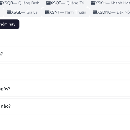

XSQB
— Quảng Bình
🎰
XSQT
— Quảng Trị
🎰
XSKH
— Khánh Hò
🎰
XSGL
— Gia Lai
🎰
XSNT
— Ninh Thuận
🎰
XSDNO
— Đắk Nô
 hôm nay
n?
ngày?
ế nào?