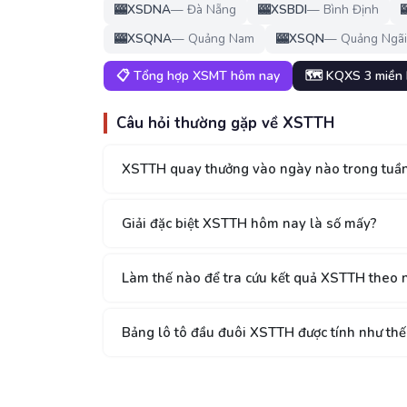
🎰
XSDNA
— Đà Nẵng
🎰
XSBDI
— Bình Định

🎰
XSQNA
— Quảng Nam
🎰
XSQN
— Quảng Ngãi
📋 Tổng hợp XSMT hôm nay
🗺️ KQXS 3 miền
Câu hỏi thường gặp về XSTTH
XSTTH quay thưởng vào ngày nào trong tuầ
Giải đặc biệt XSTTH hôm nay là số mấy?
Làm thế nào để tra cứu kết quả XSTTH theo 
Bảng lô tô đầu đuôi XSTTH được tính như th