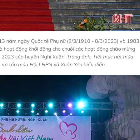
113 năm ngày Quốc tế Phụ nữ (8/3/1910 - 8/3/2023) và 1983
là hoạt động khởi động cho chuỗi các hoạt động chào mừng
m 2023 của huyện Nghi Xuân.
Trong ảnh: Tiết mục hát múa
và tốp múa Hội LHPN xã Xuân Yên biểu diễn.