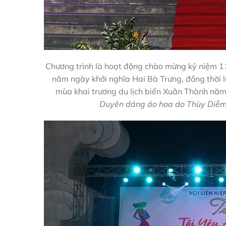
Chương trình là hoạt động chào mừng kỷ niệm 
năm ngày khởi nghĩa Hai Bà Trưng, đồng thời 
mùa khai trương du lịch biển Xuân Thành nă
Duyên dáng áo hoa do Thùy Diễm 