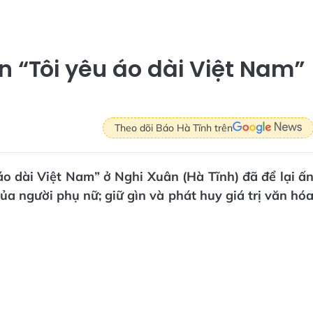
n “Tôi yêu áo dài Việt Nam”
Theo dõi Báo Hà Tĩnh trên
áo dài Việt Nam” ở Nghi Xuân (Hà Tĩnh) đã để lại ấ
a người phụ nữ; giữ gìn và phát huy giá trị văn hó