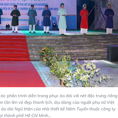
c phần trình diễn trang phục áo dài với nét đặc trưng riêng
 tôn lên vẻ đẹp thanh lịch, dịu dàng của người phụ nữ Việt
c áo dài Ngũ thân của nhà thiết kế Năm Tuyền thuộc công ty
ại thành phố Hồ Chí Minh…