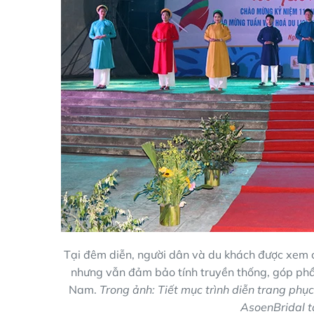
Tại đêm diễn, người dân và du khách được xem cá
nhưng vẫn đảm bảo tính truyền thống, góp phần
Nam.
Trong ảnh: Tiết mục trình diễn trang phụ
AsoenBridal t