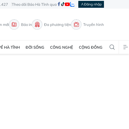
3.427
Theo dõi Báo Hà Tĩnh qua
Đăng nhập
in mới
Báo in
Đa phương tiện
Truyền hình
VỀ HÀ TĨNH
ĐỜI SỐNG
CÔNG NGHỆ
CỘNG ĐỒNG