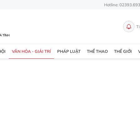
Hotline: 02393.69
T
HỘI
VĂN HÓA - GIẢI TRÍ
PHÁP LUẬT
THỂ THAO
THẾ GIỚI