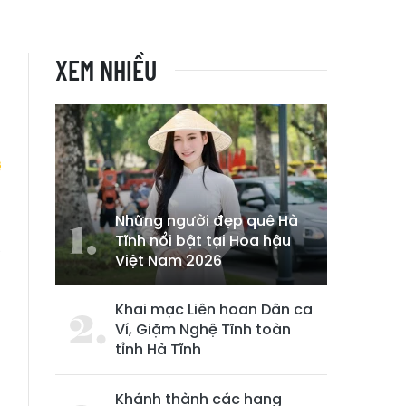
XEM NHIỀU
Những người đẹp quê Hà
n
Tĩnh nổi bật tại Hoa hậu
a
Việt Nam 2026
Khai mạc Liên hoan Dân ca
Ví, Giặm Nghệ Tĩnh toàn
tỉnh Hà Tĩnh
Khánh thành các hạng