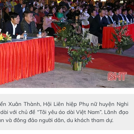
 biển Xuân Thành, Hội Liên hiệp Phụ nữ huyện Nghi
dài với chủ đề “Tôi yêu áo dài Việt Nam”. Lãnh đạo
ân và đông đảo người dân, du khách tham dự.