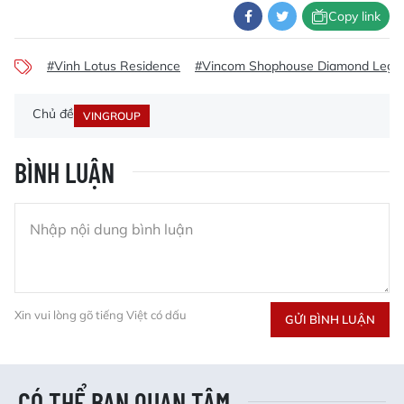
Copy link
#Vinh Lotus Residence
#Vincom Shophouse Diamond Lega
Chủ đề
VINGROUP
BÌNH LUẬN
Xin vui lòng gõ tiếng Việt có dấu
GỬI BÌNH LUẬN
CÓ THỂ BẠN QUAN TÂM