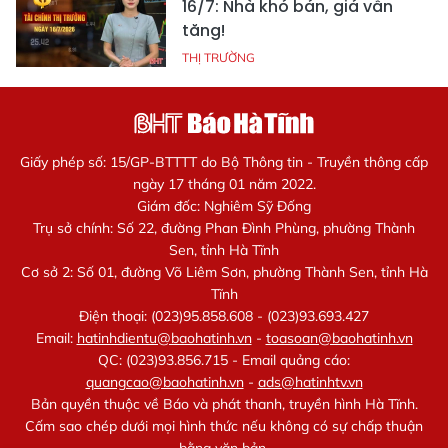
16/7: Nhà khó bán, giá vẫn
tăng!
THỊ TRƯỜNG
Giấy phép số: 15/GP-BTTTT do Bộ Thông tin - Truyền thông cấp
ngày 17 tháng 01 năm 2022.
Giám đốc: Nghiêm Sỹ Đống
Trụ sở chính: Số 22, đường Phan Đình Phùng, phường Thành
Sen, tỉnh Hà Tĩnh
Cơ sở 2: Số 01, đường Võ Liêm Sơn, phường Thành Sen, tỉnh Hà
Tĩnh
Điện thoại: (023)95.858.608 - (023)93.693.427
Email:
hatinhdientu@baohatinh.vn
-
toasoan@baohatinh.vn
QC: (023)93.856.715 - Email quảng cáo:
quangcao@baohatinh.vn
-
ads@hatinhtv.vn
Bản quyền thuộc về Báo và phát thanh, truyền hình Hà Tĩnh.
Cấm sao chép dưới mọi hình thức nếu không có sự chấp thuận
bằng văn bản.