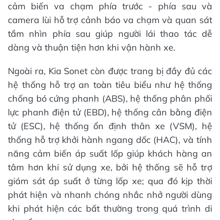
cảm biến va chạm phía trước - phía sau và
camera lùi hỗ trợ cảnh báo va chạm và quan sát
tầm nhìn phía sau giúp người lái thao tác dễ
dàng và thuận tiện hơn khi vận hành xe.
Ngoài ra, Kia Sonet còn được trang bị đầy đủ các
hệ thống hỗ trợ an toàn tiêu biểu như hệ thống
chống bó cứng phanh (ABS), hệ thống phân phối
lực phanh điện tử (EBD), hệ thống cân bằng điện
tử (ESC), hệ thống ổn định thân xe (VSM), hệ
thống hỗ trợ khởi hành ngang dốc (HAC), và tính
năng cảm biến áp suất lốp giúp khách hàng an
tâm hơn khi sử dụng xe, bởi hệ thống sẽ hỗ trợ
giám sát áp suất ở từng lốp xe; qua đó kịp thời
phát hiện và nhanh chóng nhắc nhở người dùng
khi phát hiện các bất thường trong quá trình di