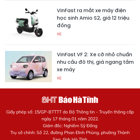
VinFast ra mắt xe máy điện
học sinh Amio S2, giá 12 triệu
đồng
XE
VinFast VF 2: Xe cỡ nhỏ chuẩn
nhu cầu đô thị, giá ngang tầm
xe máy
XE
Giấy phép số: 15/GP-BTTTT do Bộ Thông tin - Truyền thông cấp
ngày 17 tháng 01 năm 2022.
Giám đốc: Nghiêm Sỹ Đống
Trụ sở chính: Số 22, đường Phan Đình Phùng, phường Thành
Sen, tỉnh Hà Tĩnh