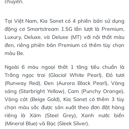
chuyển.
Tại Việt Nam, Kia Sonet có 4 phiên bản sử dụng
động cơ Smartstream 1.5G lần lượt là Premium,
Luxury, Deluxe, và Deluxe (MT) với nội thất màu
đen, riêng phiên bản Premium có thêm tùy chọn
màu Be.
Ngoài 6 màu ngoại thất 1 tông tiêu chuẩn là
Trắng ngọc trai (Glacial White Pearl), Đỏ tươi
(Runway Red), Đen (Aurora Black Pearl), Vàng
sáng (Starbright Yellow), Cam (Punchy Orange),
Vàng cát (Beige Gold), Kia Sonet có thêm 3 tùy
chọn màu sắc được sản xuất theo đơn đặt hàng
riêng là Xám (Steel Grey), Xanh nước biển
(Mineral Blue) và Bạc (Sleek Silver).