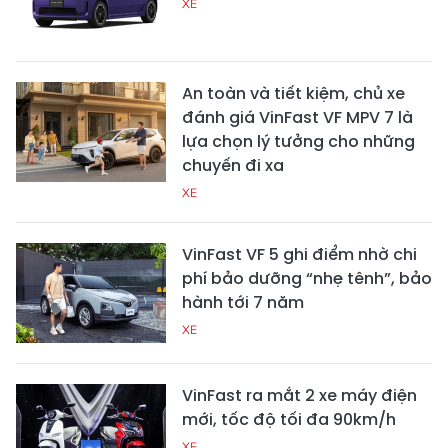
XE
An toàn và tiết kiệm, chủ xe
đánh giá VinFast VF MPV 7 là
lựa chọn lý tưởng cho những
chuyến đi xa
XE
VinFast VF 5 ghi điểm nhờ chi
phí bảo dưỡng “nhẹ tênh”, bảo
hành tới 7 năm
XE
VinFast ra mắt 2 xe máy điện
mới, tốc độ tối đa 90km/h
XE