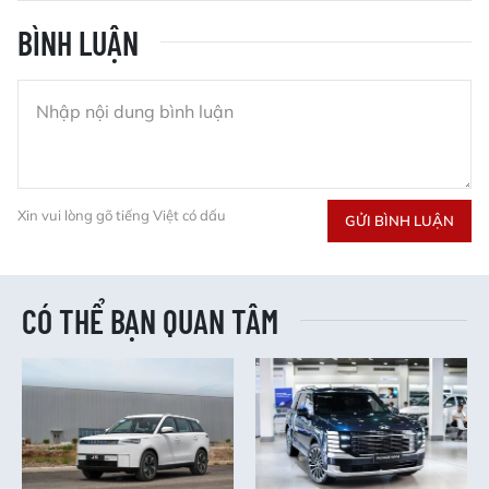
BÌNH LUẬN
Xin vui lòng gõ tiếng Việt có dấu
GỬI BÌNH LUẬN
CÓ THỂ BẠN QUAN TÂM