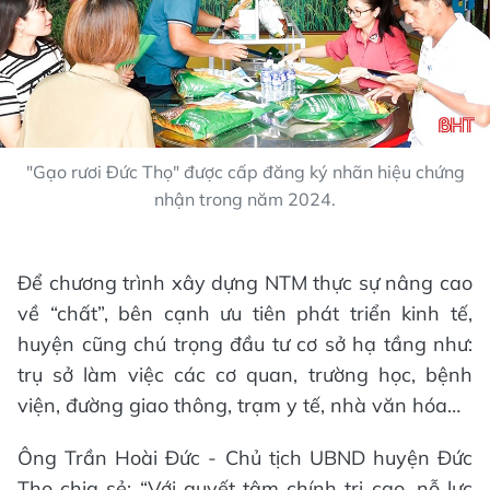
"Gạo rươi Đức Thọ" được cấp đăng ký nhãn hiệu chứng
nhận trong năm 2024.
Để chương trình xây dựng NTM thực sự nâng cao
về “chất”, bên cạnh ưu tiên phát triển kinh tế,
huyện cũng chú trọng đầu tư cơ sở hạ tầng như:
trụ sở làm việc các cơ quan, trường học, bệnh
viện, đường giao thông, trạm y tế, nhà văn hóa…
Ông Trần Hoài Đức - Chủ tịch UBND huyện Đức
Thọ chia sẻ: “Với quyết tâm chính trị cao, nỗ lực