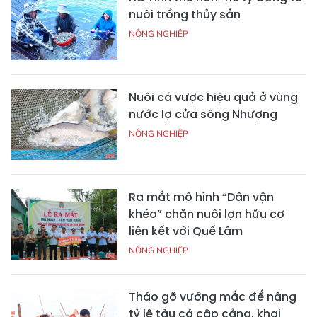
nuôi trồng thủy sản
NÔNG NGHIỆP
Nuôi cá vược hiệu quả ở vùng
nước lợ cửa sông Nhượng
NÔNG NGHIỆP
Ra mắt mô hình “Dân vận
khéo” chăn nuôi lợn hữu cơ
liên kết với Quế Lâm
NÔNG NGHIỆP
Tháo gỡ vướng mắc để nâng
tỷ lệ tàu cá cập cảng, khai