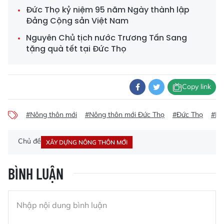
Đức Thọ kỷ niệm 95 năm Ngày thành lập
Đảng Cộng sản Việt Nam
Nguyên Chủ tịch nước Trương Tấn Sang
tặng quà tết tại Đức Thọ
Copy link
#Nông thôn mới
#Nông thôn mới Đức Thọ
#Đức Thọ
#Hu
Chủ đề
XÂY DỰNG NÔNG THÔN MỚI
BÌNH LUẬN