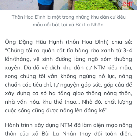
Thôn Hoa Đình là một trong những khu dân cư kiểu
mẫu nổi bật tại xã Bùi La Nhân.
Ông Đặng Hữu Hạnh (thôn Hoa Đình) chia sẻ:
“Chúng tôi ra quân cắt tỉa hàng rào xanh từ 3-4
lần/tháng, vệ sinh đường làng ngõ xóm thường
xuyên. Dù đã về đích khu dân cư NTM kiểu mẫu,
song chúng tôi vẫn không ngừng nỗ lực, nâng
chuẩn các tiêu chí, tự nguyện góp sức, góp của để
xây dựng cơ sở hạ tầng giao thông nông thôn,
nhà văn hóa, khu thể thao… Nhờ đó, chất lượng
cuộc sống cũng được nâng lên đáng kể”.
Hành trình xây dựng NTM đã làm diện mạo nông
thôn của xã Bùi La Nhân thay đổi toàn diện.