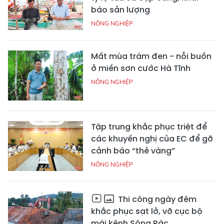
báo sản lượng
NÔNG NGHIỆP
Mất mùa trám đen - nỗi buồn
ở miền sơn cước Hà Tĩnh
NÔNG NGHIỆP
Tập trung khắc phục triệt để
các khuyến nghị của EC để gỡ
cảnh báo “thẻ vàng”
NÔNG NGHIỆP
Thi công ngày đêm
khắc phục sạt lở, vỡ cục bộ
mái kênh Sông Rác