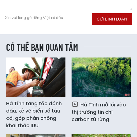
Xin vui lòng gõ tiếng Việt có dấu
GỬI BÌNH LUẬN
CÓ THỂ BẠN QUAN TÂM
Hà Tĩnh tăng tốc đánh
Hà Tĩnh mở lối vào
dấu, kẻ vẽ biển số tàu
thị trường tín chỉ
cá, góp phần chống
carbon từ rừng
khai thác IUU