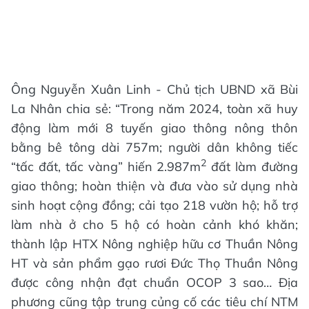
Ông Nguyễn Xuân Linh - Chủ tịch UBND xã Bùi
La Nhân chia sẻ: “Trong năm 2024, toàn xã huy
động làm mới 8 tuyến giao thông nông thôn
bằng bê tông dài 757m; người dân không tiếc
2
“tấc đất, tấc vàng” hiến 2.987m
đất làm đường
giao thông; hoàn thiện và đưa vào sử dụng nhà
sinh hoạt cộng đồng; cải tạo 218 vườn hộ; hỗ trợ
làm nhà ở cho 5 hộ có hoàn cảnh khó khăn;
thành lập HTX Nông nghiệp hữu cơ Thuần Nông
HT và sản phẩm gạo rươi Đức Thọ Thuần Nông
được công nhận đạt chuẩn OCOP 3 sao… Địa
phương cũng tập trung củng cố các tiêu chí NTM