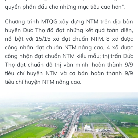
quyền phấn đấu cho những mục tiêu cao hơn”.
Chương trình MTQG xây dựng NTM trên địa bàn
huyện Đức Thọ đã đạt những kết quả toàn diện,
nổi bật với 15/15 xã đạt chuẩn NTM, 8 xã được
công nhận đạt chuẩn NTM nâng cao, 4 xã được
công nhận đạt chuẩn NTM kiểu mẫu; thị trấn Đức
Thọ đạt chuẩn đô thị văn minh; hoàn thành 9/9
tiêu chí huyện NTM và cơ bản hoàn thành 9/9
tiêu chí huyện NTM nâng cao.