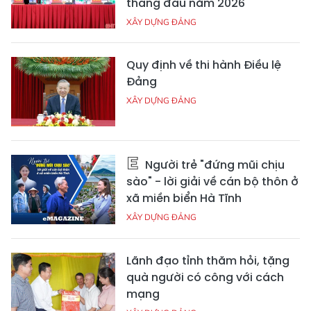
tháng đầu năm 2026
XÂY DỰNG ĐẢNG
Quy định về thi hành Điều lệ
Đảng
XÂY DỰNG ĐẢNG
Người trẻ "đứng mũi chịu
sào" - lời giải về cán bộ thôn ở
xã miền biển Hà Tĩnh
XÂY DỰNG ĐẢNG
Lãnh đạo tỉnh thăm hỏi, tặng
quà người có công với cách
mạng