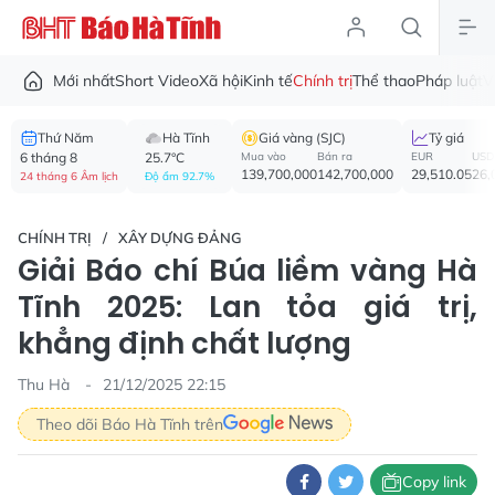
Mới nhất
Short Video
Xã hội
Kinh tế
Chính trị
Thể thao
Pháp luật
V
Thứ Năm
Hà Tĩnh
Giá vàng (SJC)
Tỷ giá
6 tháng 8
25.7°C
Mua vào
Bán ra
EUR
USD
139,700,000
142,700,000
29,510.05
26,
24 tháng 6 Âm lịch
Độ ẩm 92.7%
CHÍNH TRỊ
XÂY DỰNG ĐẢNG
Giải Báo chí Búa liềm vàng Hà
Tĩnh 2025: Lan tỏa giá trị,
khẳng định chất lượng
Thu Hà
21/12/2025 22:15
Theo dõi Báo Hà Tĩnh trên
Copy link