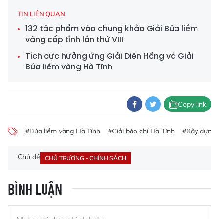
TIN LIÊN QUAN
132 tác phẩm vào chung khảo Giải Búa liềm
vàng cấp tỉnh lần thứ VIII
Tích cực hưởng ứng Giải Diên Hồng và Giải
Búa liềm vàng Hà Tĩnh
Copy link
#Búa liềm vàng Hà Tĩnh
#Giải báo chí Hà Tĩnh
#Xây dựng 
Chủ đề
CHỦ TRƯƠNG - CHÍNH SÁCH
BÌNH LUẬN