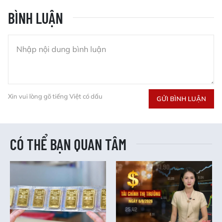
BÌNH LUẬN
Xin vui lòng gõ tiếng Việt có dấu
GỬI BÌNH LUẬN
CÓ THỂ BẠN QUAN TÂM