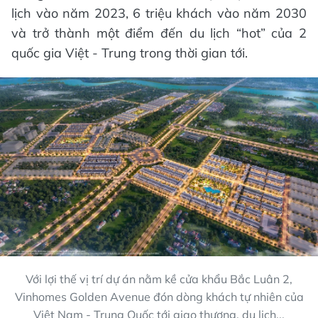
lịch vào năm 2023, 6 triệu khách vào năm 2030
và trở thành một điểm đến du lịch “hot” của 2
quốc gia Việt - Trung trong thời gian tới.
Với lợi thế vị trí dự án nằm kề cửa khẩu Bắc Luân 2,
Vinhomes Golden Avenue đón dòng khách tự nhiên của
Việt Nam - Trung Quốc tới giao thương, du lịch...