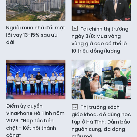
Người mua nhà đối mặt
Tài chính thị trường
lãi vay 13-15% sau ưu
ngày 3/8: Mua vàng
đãi
vùng giá cao có thể lỗ
10 triệu đồng/lượng
Điểm ủy quyền
Thị trường sách
VinaPhone Hà Tĩnh năm
giáo khoa, đồ dùng học
2026: “Hợp tác bền
tập ở Hà Tĩnh: Đảm bảo
chặt - Kết nối thành
nguồn cung, đa dạng
công”
mẫu mã