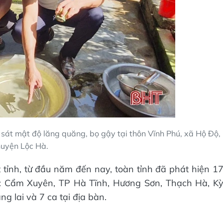
sát mật độ lăng quăng, bọ gậy tại thôn Vĩnh Phú, xã Hộ Độ,
uyện Lộc Hà.
tỉnh, từ đầu năm đến nay, toàn tỉnh đã phát hiện 1
g: Cẩm Xuyên, TP Hà Tĩnh, Hương Sơn, Thạch Hà, K
g lai và 7 ca tại địa bàn.