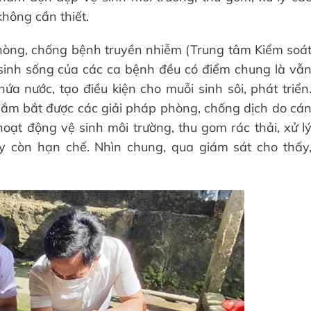
hông cần thiết.
hòng, chống bệnh truyền nhiễm (Trung tâm Kiểm soá
ơi sinh sống của các ca bệnh đều có điểm chung là vẫ
a nước, tạo điều kiện cho muỗi sinh sôi, phát triển
ắm bắt được các giải pháp phòng, chống dịch do cá
oạt động vệ sinh môi trường, thu gom rác thải, xử l
ậy còn hạn chế. Nhìn chung, qua giám sát cho thấy