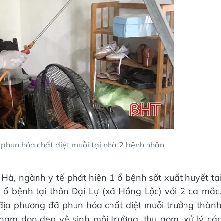
 phun hóa chất diệt muỗi tại nhà 2 bệnh nhân.
 Hà, ngành y tế phát hiện 1 ổ bệnh sốt xuất huyết tạ
 ổ bệnh tại thôn Đại Lự (xã Hồng Lộc) với 2 ca mắc
 địa phương đã phun hóa chất diệt muỗi trưởng thàn
ham dọn dẹp vệ sinh môi trường, thu gom, xử lý cá