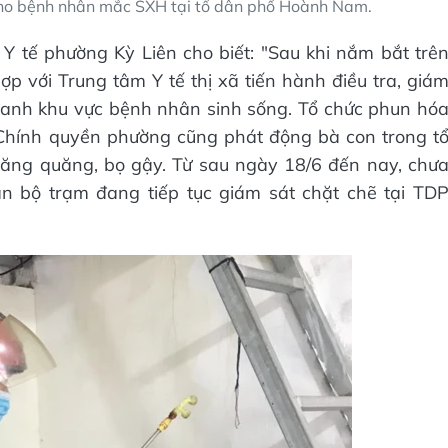
o bệnh nhân mắc SXH tại tổ dân phố Hoành Nam.
 tế phường Kỳ Liên cho biết: "Sau khi nắm bắt trê
p với Trung tâm Y tế thị xã tiến hành điều tra, giá
uanh khu vực bệnh nhân sinh sống. Tổ chức phun hó
 Chính quyền phường cũng phát động bà con trong t
 lăng quăng, bọ gậy. Từ sau ngày 18/6 đến nay, chư
n bộ trạm đang tiếp tục giám sát chặt chẽ tại TD