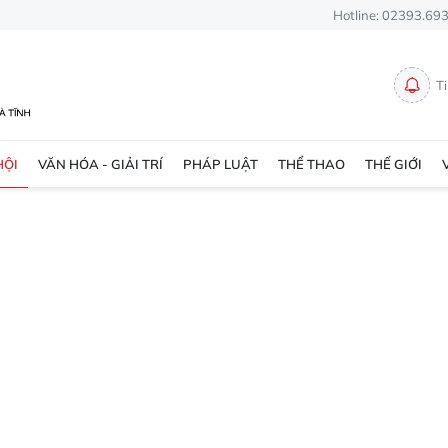
Hotline: 02393.69
T
HỘI
VĂN HÓA - GIẢI TRÍ
PHÁP LUẬT
THỂ THAO
THẾ GIỚI