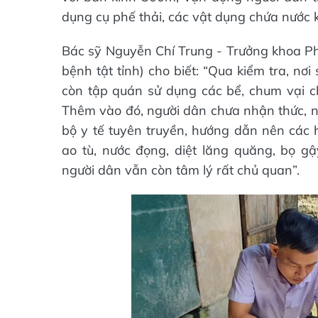
dụng cụ phế thải, các vật dụng chứa nước k
Bác sỹ Nguyễn Chí Trung - Trưởng khoa P
bệnh tật tỉnh) cho biết: “Qua kiểm tra, n
còn tập quán sử dụng các bể, chum vại chứ
Thêm vào đó, người dân chưa nhận thức, n
bộ y tế tuyên truyền, hướng dẫn nên các h
ao tù, nước đọng, diệt lăng quăng, bọ g
người dân vẫn còn tâm lý rất chủ quan”.