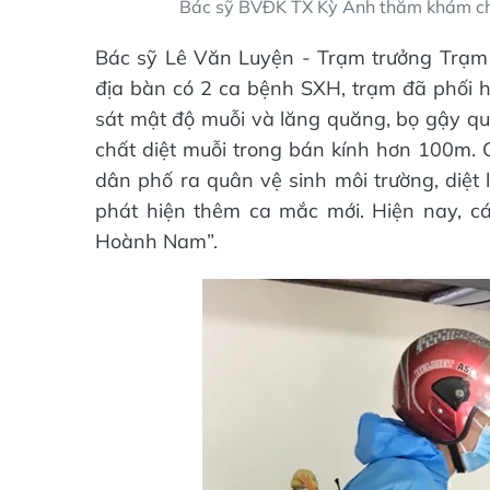
Bác sỹ BVĐK TX Kỳ Anh thăm khám ch
Bác sỹ Lê Văn Luyện - Trạm trưởng Trạm Y
địa bàn có 2 ca bệnh SXH, trạm đã phối hợ
sát mật độ muỗi và lăng quăng, bọ gậy q
chất diệt muỗi trong bán kính hơn 100m.
dân phố ra quân vệ sinh môi trường, diệt
phát hiện thêm ca mắc mới. Hiện nay, cá
Hoành Nam”.