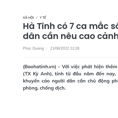
XÃ HỘI
Y TẾ
Hà Tĩnh có 7 ca mắc số
dân cần nêu cao cảnh
Phúc Quang
21/06/2022 22:28
(Baohatinh.vn) - Với việc phát hiện thê
(TX Kỳ Anh), tính từ đầu năm đến nay,
khuyến cáo người dân cần chủ động phối
phòng, chống dịch.