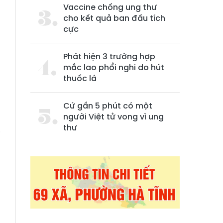
Vaccine chống ung thư
cho kết quả ban đầu tích
cực
Phát hiện 3 trường hợp
mắc lao phổi nghi do hút
thuốc lá
Cứ gần 5 phút có một
người Việt tử vong vì ung
2
thư
i
,