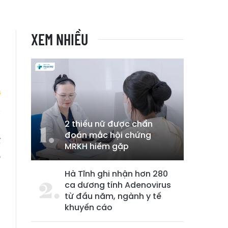
XEM NHIỀU
2 thiếu nữ được chẩn
n
đoán mắc hội chứng
ế
MRKH hiếm gặp
p
Hà Tĩnh ghi nhận hơn 280
ca dương tính Adenovirus
từ đầu năm, ngành y tế
khuyến cáo