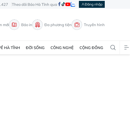
3.427
Theo dõi Báo Hà Tĩnh qua
Đăng nhập
in mới
Báo in
Đa phương tiện
Truyền hình
VỀ HÀ TĨNH
ĐỜI SỐNG
CÔNG NGHỆ
CỘNG ĐỒNG