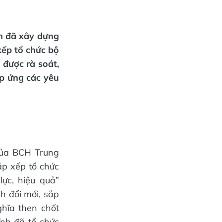
h đã xây dựng
xếp tổ chức bộ
 được rà soát,
áp ứng các yêu
của BCH Trung
ắp xếp tổ chức
lực, hiệu quả”
h đổi mới, sắp
hĩa then chốt
ĩnh đã tổ chức