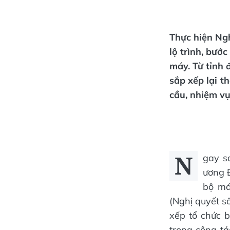
Thực hiện Ng
lộ trình, bướ
máy. Từ tỉnh 
sắp xếp lại t
cầu, nhiệm vụ
N
gay s
ương Đ
bộ má
(Nghị quyết s
xếp tổ chức 
trong công tá