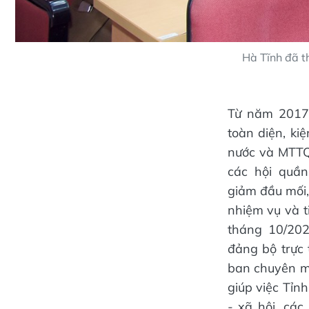
Hà Tĩnh đã th
Từ năm 2017 
toàn diện, ki
nước và MTTQ, 
các hội quần
giảm đầu mối,
nhiệm vụ và t
tháng 10/202
đảng bộ trực 
ban chuyên m
giúp việc Tỉnh
- xã hội, các