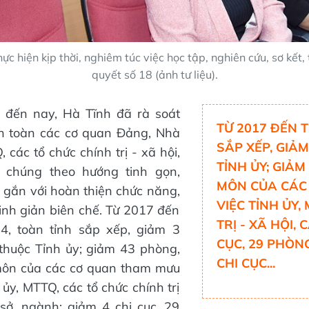
ực hiện kịp thời, nghiêm túc việc học tập, nghiên cứu, sơ kết,
quyết số 18 (ảnh tư liệu).
đến nay, Hà Tĩnh đã rà soát
TỪ 2017 ĐẾN 
ện toàn các cơ quan Đảng, Nhà
SẮP XẾP, GIẢ
các tổ chức chính trị - xã hội,
TỈNH ỦY; GIẢ
 chúng theo hướng tinh gọn,
MÔN CỦA CÁC
 gắn với hoàn thiện chức năng,
VIỆC TỈNH ỦY,
inh giản biên chế. Từ 2017 đến
TRỊ - XÃ HỘI,
4, toàn tỉnh sắp xếp, giảm 3
CỤC, 29 PHÒ
thuộc Tỉnh ủy; giảm 43 phòng,
CHI CỤC...
ôn của các cơ quan tham mưu
 ủy, MTTQ, các tổ chức chính trị
 sở, ngành; giảm 4 chi cục, 29