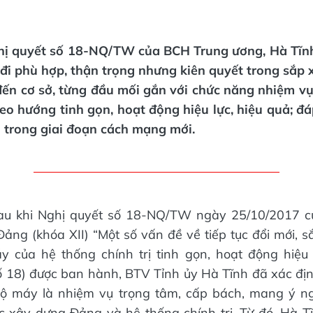
hị quyết số 18-NQ/TW của BCH Trung ương, Hà Tĩn
c đi phù hợp, thận trọng nhưng kiên quyết trong sắp 
đến cơ sở, từng đầu mối gắn với chức năng nhiệm vụ
heo hướng tinh gọn, hoạt động hiệu lực, hiệu quả; đ
 trong giai đoạn cách mạng mới.
au khi Nghị quyết số 18-NQ/TW ngày 25/10/2017 
ảng (khóa XII) “Một số vấn đề về tiếp tục đổi mới, s
y của hệ thống chính trị tinh gọn, hoạt động hiệu 
ố 18) được ban hành, BTV Tỉnh ủy Hà Tĩnh đã xác địn
bộ máy là nhiệm vụ trọng tâm, cấp bách, mang ý ng
c xây dựng Đảng và hệ thống chính trị. Từ đó, Hà T