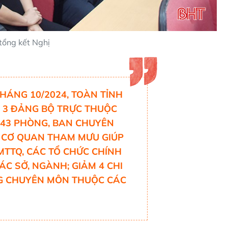
 tổng kết Nghị
THÁNG 10/2024, TOÀN TỈNH
M 3 ĐẢNG BỘ TRỰC THUỘC
M 43 PHÒNG, BAN CHUYÊN
 CƠ QUAN THAM MƯU GIÚP
 MTTQ, CÁC TỔ CHỨC CHÍNH
 CÁC SỞ, NGÀNH; GIẢM 4 CHI
NG CHUYÊN MÔN THUỘC CÁC