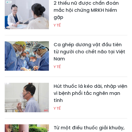
2 thiếu nữ được chẩn đoán
mắc hội chứng MRKH hiếm
gặp
Y TẾ
Ca ghép dương vật đầu tiên
từ người cho chết não tại Việt
Nam
Y TẾ
Hút thuốc lá kéo dài, nhập viện
vì bệnh phổi tắc nghẽn mạn
tính
Y TẾ
Từ một điếu thuốc giải khuây,