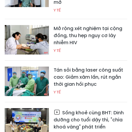
mở
Y TẾ
Mở rộng xét nghiệm tại cộng
đồng, thu hẹp nguy cơ lây
nhiễm HIV
Y TẾ
Tán sỏi bằng laser công suất
cao: Giảm xâm lấn, rút ngắn
thời gian hồi phục
Y TẾ
Sống khoẻ cùng BHT: Dinh
dưỡng cho tuổi dậy thì, "chìa
khoá vàng" phát triển