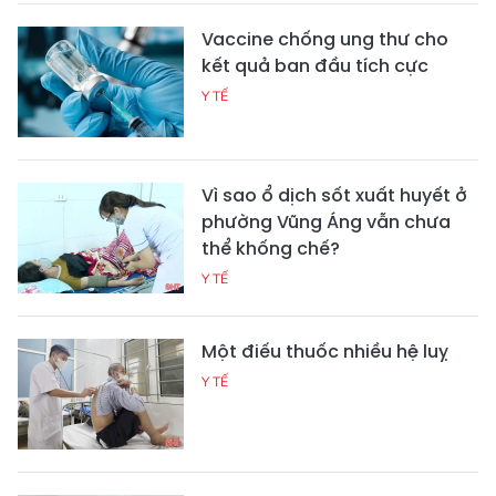
Vaccine chống ung thư cho
kết quả ban đầu tích cực
Y TẾ
Vì sao ổ dịch sốt xuất huyết ở
phường Vũng Áng vẫn chưa
thể khống chế?
Y TẾ
Một điếu thuốc nhiều hệ luỵ
Y TẾ