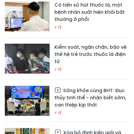
Có tiền sử hút thuốc lá, một
bệnh nhân xuất hiện khối bất
thường ở phổi
Y TẾ
Kiểm soát, ngăn chặn, bảo vệ
thế hệ trẻ trước thuốc lá điện
tử
Y TẾ
Sống khỏe cùng BHT: Đục
thủy tinh thể - nhận biết sớm,
can thiệp kịp thời
Y TẾ
Xóa bỏ định kiến giới và