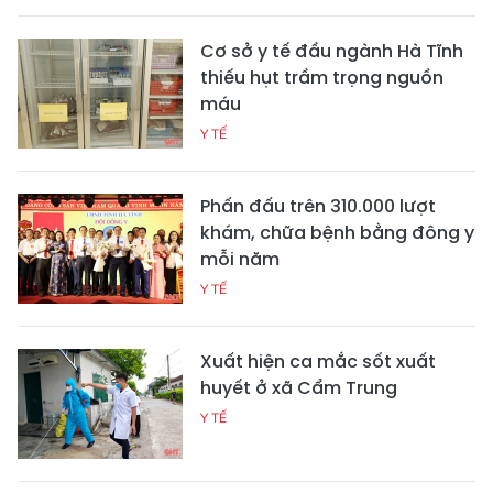
Cơ sở y tế đầu ngành Hà Tĩnh
thiếu hụt trầm trọng nguồn
máu
Y TẾ
Phấn đấu trên 310.000 lượt
khám, chữa bệnh bằng đông y
mỗi năm
Y TẾ
Xuất hiện ca mắc sốt xuất
huyết ở xã Cẩm Trung
Y TẾ