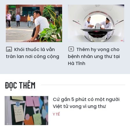
Khói thuốc lá vẫn
Thêm hy vọng cho
tràn lan nơi công cộng
bệnh nhân ung thư tại
Hà Tĩnh
ĐỌC THÊM
Cứ gần 5 phút có một người
Việt tử vong vì ung thư
Y TẾ