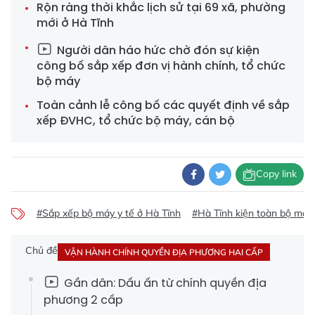
Rộn ràng thời khắc lịch sử tại 69 xã, phường
mới ở Hà Tĩnh
Người dân háo hức chờ đón sự kiện
công bố sắp xếp đơn vị hành chính, tổ chức
bộ máy
Toàn cảnh lễ công bố các quyết định về sắp
xếp ĐVHC, tổ chức bộ máy, cán bộ
Copy link
#Sắp xếp bộ máy y tế ở Hà Tĩnh
#Hà Tĩnh kiện toàn bộ máy 
Chủ đề
VẬN HÀNH CHÍNH QUYỀN ĐỊA PHƯƠNG HAI CẤP
Gần dân: Dấu ấn từ chính quyền địa
phương 2 cấp