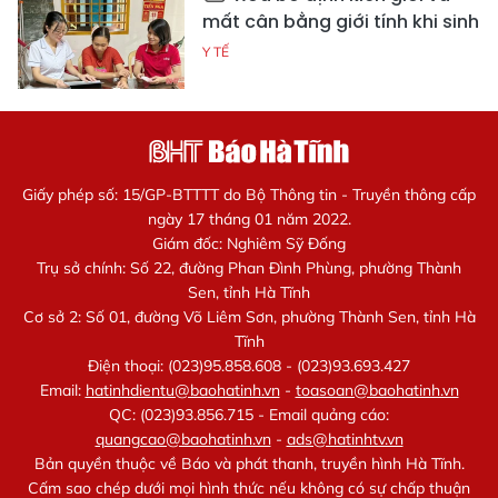
mất cân bằng giới tính khi sinh
Y TẾ
Giấy phép số: 15/GP-BTTTT do Bộ Thông tin - Truyền thông cấp
ngày 17 tháng 01 năm 2022.
Giám đốc: Nghiêm Sỹ Đống
Trụ sở chính: Số 22, đường Phan Đình Phùng, phường Thành
Sen, tỉnh Hà Tĩnh
Cơ sở 2: Số 01, đường Võ Liêm Sơn, phường Thành Sen, tỉnh Hà
Tĩnh
Điện thoại: (023)95.858.608 - (023)93.693.427
Email:
hatinhdientu@baohatinh.vn
-
toasoan@baohatinh.vn
QC: (023)93.856.715 - Email quảng cáo:
quangcao@baohatinh.vn
-
ads@hatinhtv.vn
Bản quyền thuộc về Báo và phát thanh, truyền hình Hà Tĩnh.
Cấm sao chép dưới mọi hình thức nếu không có sự chấp thuận