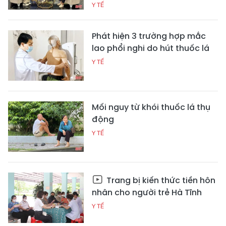
Y TẾ
Phát hiện 3 trường hợp mắc
lao phổi nghi do hút thuốc lá
Y TẾ
Mối nguy từ khói thuốc lá thụ
động
Y TẾ
Trang bị kiến thức tiền hôn
nhân cho người trẻ Hà Tĩnh
Y TẾ