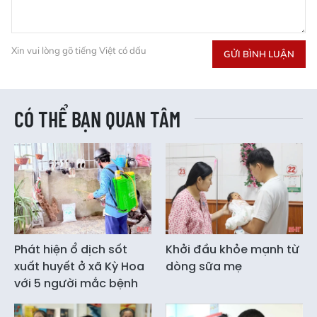
Xin vui lòng gõ tiếng Việt có dấu
GỬI BÌNH LUẬN
CÓ THỂ BẠN QUAN TÂM
Phát hiện ổ dịch sốt
Khởi đầu khỏe mạnh từ
xuất huyết ở xã Kỳ Hoa
dòng sữa mẹ
với 5 người mắc bệnh