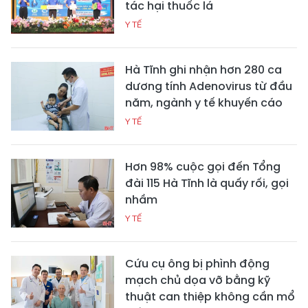
tác hại thuốc lá
Y TẾ
Hà Tĩnh ghi nhận hơn 280 ca
dương tính Adenovirus từ đầu
năm, ngành y tế khuyến cáo
Y TẾ
Hơn 98% cuộc gọi đến Tổng
đài 115 Hà Tĩnh là quấy rối, gọi
nhầm
Y TẾ
Cứu cụ ông bị phình động
mạch chủ dọa vỡ bằng kỹ
thuật can thiệp không cần mổ