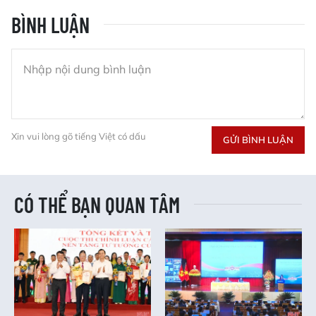
BÌNH LUẬN
Xin vui lòng gõ tiếng Việt có dấu
GỬI BÌNH LUẬN
CÓ THỂ BẠN QUAN TÂM