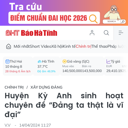
Mới nhất
Short Video
Xã hội
Kinh tế
Chính trị
Thể thao
Pháp luật
V
Thứ Hai
Hà Tĩnh
Giá vàng (SJC)
Tỷ giá
10 tháng 8
37.7°C
Mua vào
Bán ra
EUR
USD
140,500,000
143,500,000
29,410.19
25,
28 tháng 6 Âm lịch
Độ ẩm 46.9%
CHÍNH TRỊ
XÂY DỰNG ĐẢNG
Huyện Kỳ Anh sinh hoạt
chuyên đề “Đảng ta thật là vĩ
đại”
V.V
14/04/2024 11:27