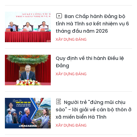
Ban Chấp hành Đảng bộ
tỉnh Hà Tĩnh sơ kết nhiệm vụ 6
tháng đầu năm 2026
XÂY DỰNG ĐẢNG
Quy định về thi hành Điều lệ
Đảng
XÂY DỰNG ĐẢNG
Người trẻ "đứng mũi chịu
sào" - lời giải về cán bộ thôn ở
xã miền biển Hà Tĩnh
XÂY DỰNG ĐẢNG