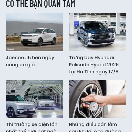
CÓ THỂ BẠN QUAN TÂM
Jaecoo J5 hẹn ngày
Trưng bày Hyundai
công bố giá
Palisade Hybrid 2026
tại Hà Tĩnh ngày 17/8
Thị trường xe điện lớn
Những điều cần làm
nhất thế giới bất ngờ
sau khi lái ô tô đường