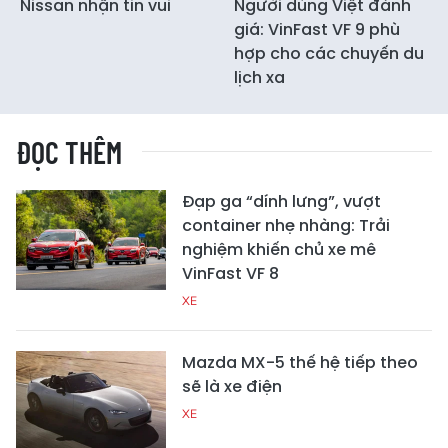
Nissan nhận tin vui
Người dùng Việt đánh
giá: VinFast VF 9 phù
hợp cho các chuyến du
lịch xa
ĐỌC THÊM
Đạp ga “dính lưng”, vượt
container nhẹ nhàng: Trải
nghiệm khiến chủ xe mê
VinFast VF 8
XE
Mazda MX-5 thế hệ tiếp theo
sẽ là xe điện
XE