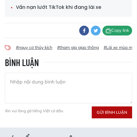
Vấn nạn lướt TikTok khi đang lái xe
Copy link
#nguy cơ thủy kích
#tham gia giao thông
#Lái xe mùa mư
BÌNH LUẬN
Xin vui lòng gõ tiếng Việt có dấu
GỬI BÌNH LUẬN