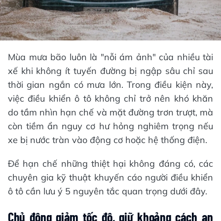
Mùa mưa bão luôn là "nỗi ám ảnh" của nhiều tài
xế khi không ít tuyến đường bị ngập sâu chỉ sau
thời gian ngắn có mưa lớn. Trong điều kiện này,
việc điều khiển ô tô không chỉ trở nên khó khăn
do tầm nhìn hạn chế và mặt đường trơn trượt, mà
còn tiềm ẩn nguy cơ hư hỏng nghiêm trọng nếu
xe bị nước tràn vào động cơ hoặc hệ thống điện.
Để hạn chế những thiệt hại không đáng có, các
chuyên gia kỹ thuật khuyến cáo người điều khiển
ô tô cần lưu ý 5 nguyên tắc quan trọng dưới đây.
Chủ động giảm tốc độ, giữ khoảng c
ách an