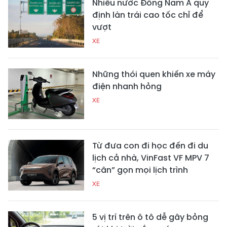
Nhiều nước Đông Nam Á quy
định làn trái cao tốc chỉ để
vượt
XE
Những thói quen khiến xe máy
điện nhanh hỏng
XE
Từ đưa con đi học đến đi du
lịch cả nhà, VinFast VF MPV 7
“cân” gọn mọi lịch trình
XE
5 vị trí trên ô tô dễ gây bỏng