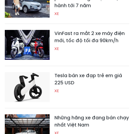
hành tới 7 năm
XE
VinFast ra mắt 2 xe máy điện
mới, tốc độ tối đa 90km/h
XE
Tesla bán xe đạp trẻ em giá
225 USD
XE
Những hãng xe đang bán chạy
nhất Việt Nam
XE