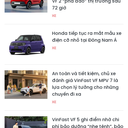
VF 2 “phá đảo” thị trường sau
72 giờ
XE
Honda tiếp tục ra mắt mẫu xe
điện cỡ nhỏ tại Đông Nam Á
XE
An toàn và tiết kiệm, chủ xe
đánh giá VinFast VF MPV 7 là
lựa chọn lý tưởng cho những
chuyến đi xa
XE
VinFast VF 5 ghi điểm nhờ chi
phí bảo dưỡng “nhẹ tênh”, bảo