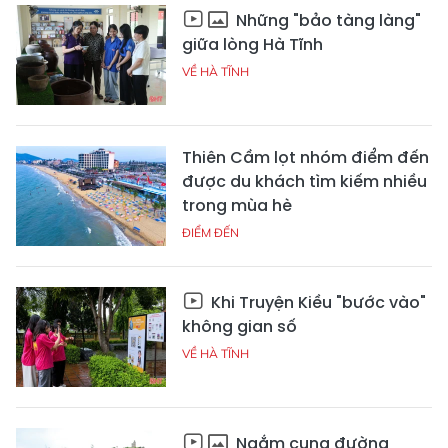
Những "bảo tàng làng"
giữa lòng Hà Tĩnh
VỀ HÀ TĨNH
Thiên Cầm lọt nhóm điểm đến
được du khách tìm kiếm nhiều
trong mùa hè
ĐIỂM ĐẾN
Khi Truyện Kiều "bước vào"
không gian số
VỀ HÀ TĨNH
Ngắm cung đường