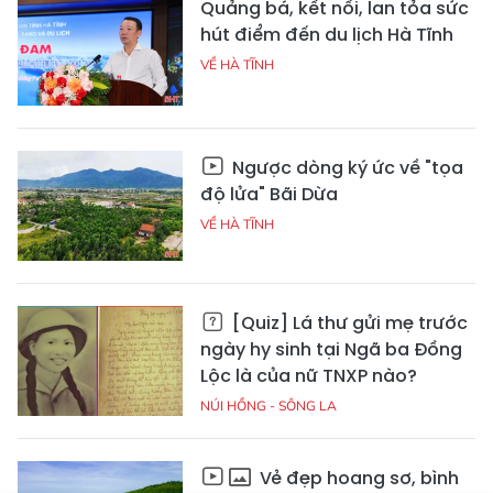
Quảng bá, kết nối, lan tỏa sức
hút điểm đến du lịch Hà Tĩnh
VỀ HÀ TĨNH
Ngược dòng ký ức về "tọa
độ lửa" Bãi Dừa
VỀ HÀ TĨNH
[Quiz] Lá thư gửi mẹ trước
ngày hy sinh tại Ngã ba Đồng
Lộc là của nữ TNXP nào?
NÚI HỒNG - SÔNG LA
Vẻ đẹp hoang sơ, bình