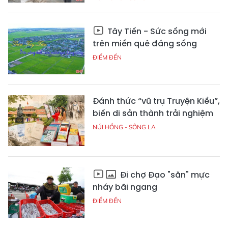
Tây Tiến - Sức sống mới
trên miền quê đáng sống
ĐIỂM ĐẾN
Đánh thức “vũ trụ Truyện Kiều”,
biến di sản thành trải nghiệm
NÚI HỒNG - SÔNG LA
Đi chợ Đạo "săn" mực
nháy bãi ngang
ĐIỂM ĐẾN