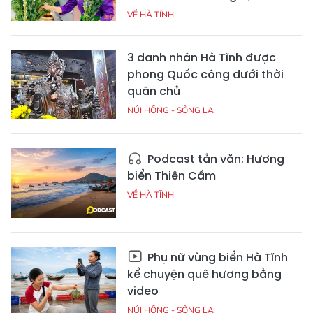
VỀ HÀ TĨNH
3 danh nhân Hà Tĩnh được
phong Quốc công dưới thời
quân chủ
NÚI HỒNG - SÔNG LA
Podcast tản văn: Hương
biển Thiên Cầm
VỀ HÀ TĨNH
Phụ nữ vùng biển Hà Tĩnh
kể chuyện quê hương bằng
video
NÚI HỒNG - SÔNG LA