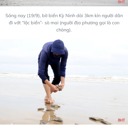
Sáng nay (19/9), bờ biển Kỳ Ninh dài 3km kín người dân
đi vớt “lộc biển”- sò mai (người địa phương gọi là con
chòng).