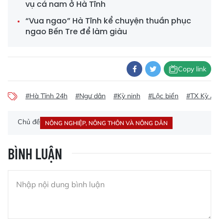
vụ cá nam ở Hà Tĩnh
“Vua ngao” Hà Tĩnh kể chuyện thuần phục
ngao Bến Tre để làm giàu
Copy link
#Hà Tĩnh 24h
#Ngư dân
#Kỳ ninh
#Lộc biển
#TX Kỳ A
Chủ đề
NÔNG NGHIỆP, NÔNG THÔN VÀ NÔNG DÂN
BÌNH LUẬN