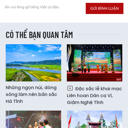
Xin vui lòng gõ tiếng Việt có dấu
GỬI BÌNH LUẬN
CÓ THỂ BẠN QUAN TÂM
Những ngọn núi, dòng
Đặc sắc lễ khai mạc
sông làm nên bản sắc
Liên hoan Dân ca Ví,
Hà Tĩnh
Giặm Nghệ Tĩnh