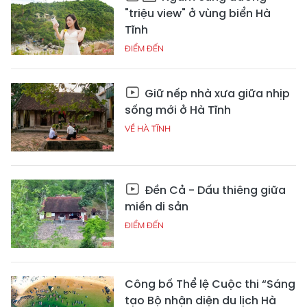
"triệu view" ở vùng biển Hà
Tĩnh
ĐIỂM ĐẾN
Giữ nếp nhà xưa giữa nhịp
sống mới ở Hà Tĩnh
VỀ HÀ TĨNH
Đền Cả - Dấu thiêng giữa
miền di sản
ĐIỂM ĐẾN
Công bố Thể lệ Cuộc thi “Sáng
tạo Bộ nhận diện du lịch Hà