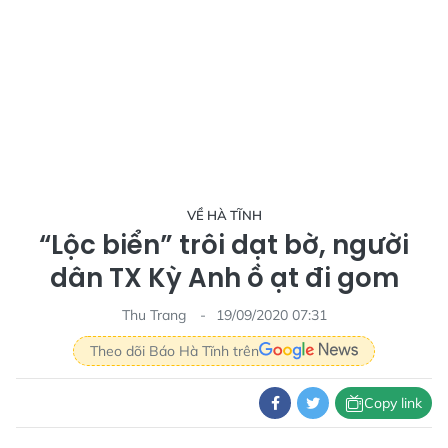
VỀ HÀ TĨNH
“Lộc biển” trôi dạt bờ, người
dân TX Kỳ Anh ồ ạt đi gom
Thu Trang
19/09/2020 07:31
Theo dõi Báo Hà Tĩnh trên
Copy link