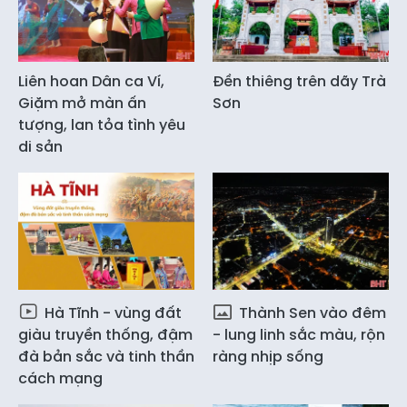
Liên hoan Dân ca Ví,
Đền thiêng trên dãy Trà
Giặm mở màn ấn
Sơn
tượng, lan tỏa tình yêu
di sản
Hà Tĩnh - vùng đất
Thành Sen vào đêm
giàu truyền thống, đậm
- lung linh sắc màu, rộn
đà bản sắc và tinh thần
ràng nhịp sống
cách mạng