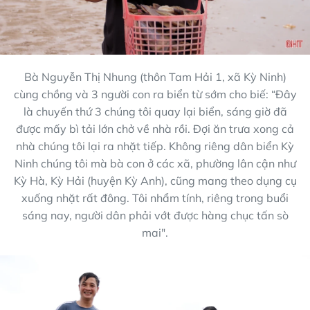
Bà Nguyễn Thị Nhung (thôn Tam Hải 1, xã Kỳ Ninh)
cùng chồng và 3 người con ra biển từ sớm cho biế: “Đây
là chuyến thứ 3 chúng tôi quay lại biển, sáng giờ đã
được mấy bì tải lớn chở về nhà rồi. Đợi ăn trưa xong cả
nhà chúng tôi lại ra nhặt tiếp. Không riêng dân biển Kỳ
Ninh chúng tôi mà bà con ở các xã, phường lân cận như
Kỳ Hà, Kỳ Hải (huyện Kỳ Anh), cũng mang theo dụng cụ
xuống nhặt rất đông. Tôi nhẩm tính, riêng trong buổi
sáng nay, người dân phải vớt được hàng chục tấn sò
mai".