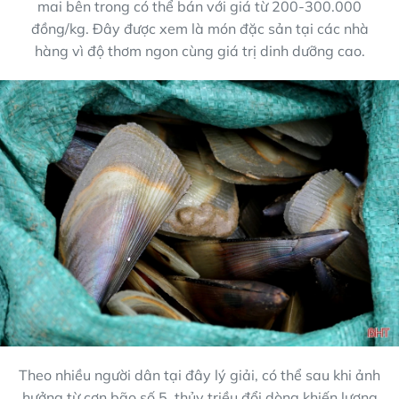
mai bên trong có thể bán với giá từ 200-300.000
đồng/kg. Đây được xem là món đặc sản tại các nhà
hàng vì độ thơm ngon cùng giá trị dinh dưỡng cao.
Theo nhiều người dân tại đây lý giải, có thể sau khi ảnh
hưởng từ cơn bão số 5, thủy triều đổi dòng khiến lượng