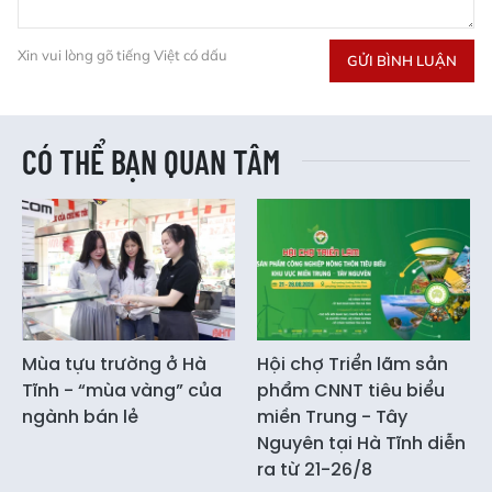
Xin vui lòng gõ tiếng Việt có dấu
GỬI BÌNH LUẬN
CÓ THỂ BẠN QUAN TÂM
Mùa tựu trường ở Hà
Hội chợ Triển lãm sản
Tĩnh - “mùa vàng” của
phẩm CNNT tiêu biểu
ngành bán lẻ
miền Trung - Tây
Nguyên tại Hà Tĩnh diễn
ra từ 21-26/8