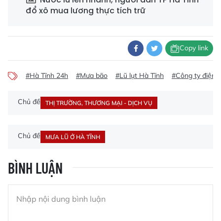
đổ xô mua lương thực tích trữ
Copy link
#Hà Tĩnh 24h
#Mưa bão
#Lũ lụt Hà Tĩnh
#Công ty điện l
Chủ đề
THỊ TRƯỜNG, THƯƠNG MẠI - DỊCH VỤ
Chủ đề
MƯA LŨ Ở HÀ TĨNH
BÌNH LUẬN