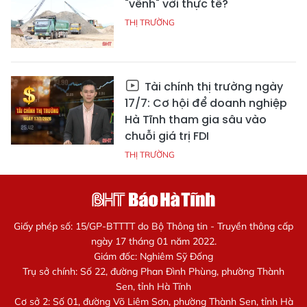
"vênh" với thực tế?
THỊ TRƯỜNG
Tài chính thị trường ngày
17/7: Cơ hội để doanh nghiệp
Hà Tĩnh tham gia sâu vào
chuỗi giá trị FDI
THỊ TRƯỜNG
Giấy phép số: 15/GP-BTTTT do Bộ Thông tin - Truyền thông cấp
ngày 17 tháng 01 năm 2022.
Giám đốc: Nghiêm Sỹ Đống
Trụ sở chính: Số 22, đường Phan Đình Phùng, phường Thành
Sen, tỉnh Hà Tĩnh
Cơ sở 2: Số 01, đường Võ Liêm Sơn, phường Thành Sen, tỉnh Hà