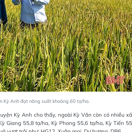
 Kỳ Anh đạt năng suất khoảng 60 tạ/ha.
yện Kỳ Anh cho thấy, ngoài Kỳ Văn còn có nhiều x
 Kỳ Giang 55,8 tạ/ha, Kỳ Phong 55,6 tạ/ha, Kỳ Tiến 5
quả vượt trội như: HG12, Xuân mai, Dự hương, DB6...