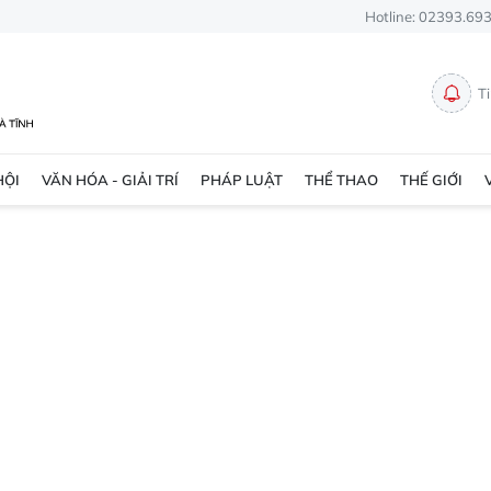
Hotline: 02393.69
T
HỘI
VĂN HÓA - GIẢI TRÍ
PHÁP LUẬT
THỂ THAO
THẾ GIỚI