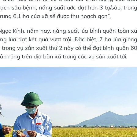
ch sâu bệnh, năng suất ước đạt hơn 3 tạ/sào, tron
rung 6,1 ha của xã sẽ được thu hoạch gọn”.
gọc Kính, năm nay, năng suất lúa bình quân toàn x
ng lúa đạt kết quả vượt trội. Đặc biệt, 7 ha lúa giốn
rong vụ sản xuất thứ 2 này có thể đạt bình quân 6
ân rộng trên địa bàn xã trong các vụ sản xuất tới.