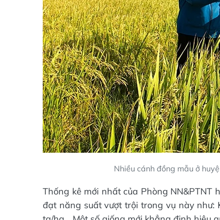
Nhiều cánh đồng mẫu ở huyện
Thống kê mới nhất của Phòng NN&PTNT hu
đạt năng suất vượt trội trong vụ này như:
tạ/ha... Một số giống mới khẳng định hiệu 