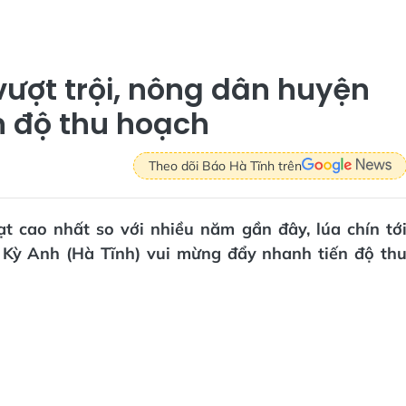
vượt trội, nông dân huyện
n độ thu hoạch
Theo dõi Báo Hà Tĩnh trên
ạt cao nhất so với nhiều năm gần đây, lúa chín tớ
 Kỳ Anh (Hà Tĩnh) vui mừng đẩy nhanh tiến độ th