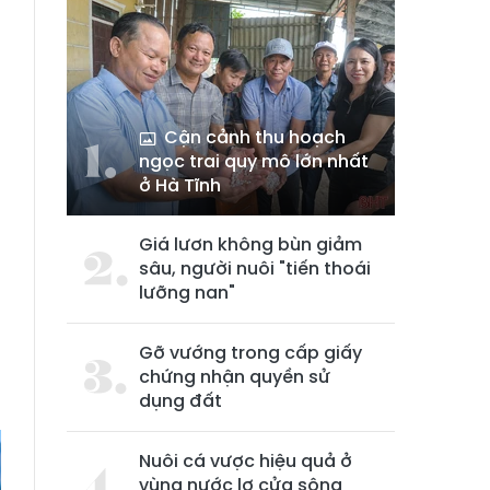
Cận cảnh thu hoạch
ngọc trai quy mô lớn nhất
ở Hà Tĩnh
Giá lươn không bùn giảm
sâu, người nuôi "tiến thoái
lưỡng nan"
è
n
Gỡ vướng trong cấp giấy
,
chứng nhận quyền sử
dụng đất
Nuôi cá vược hiệu quả ở
vùng nước lợ cửa sông