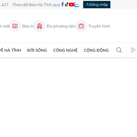
3.427
Theo dõi Báo Hà Tĩnh qua
Đăng nhập
in mới
Báo in
Đa phương tiện
Truyền hình
VỀ HÀ TĨNH
ĐỜI SỐNG
CÔNG NGHỆ
CỘNG ĐỒNG