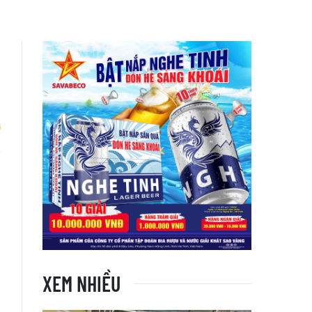
i
u
XEM NHIỀU