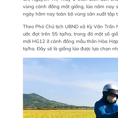
vùng cánh đồng một giống, lúa năm nay sạ
ngày hôm nay toàn bộ vùng sản xuất tập t
Theo Phó Chủ tịch UBND xã Kỳ Văn Trần N
ước đạt trên 55 tạ/ha, trong đó một số giố
mới HG12 ở cánh đồng mẫu thôn Hòa Hợp t
tạ/ha. Đây sẽ là giống lúa được lựa chọn nh