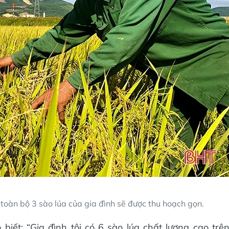
 toàn bộ 3 sào lúa của gia đình sẽ được thu hoạch gọn.
iết: “Gia đình tôi có 6 sào lúa chất lượng cao trê