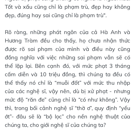
Tốt và xấu cũng chỉ là phạm trù, đẹp hay không
đẹp, đúng hay sai cũng chỉ là phạm trù".
Rõ ràng, những phát ngôn của cả Hà Anh và
Hương Tràm đều cho thấy, họ chưa nhận thức
được rõ sai phạm của mình và điều này cũng
đồng nghĩa với việc những sai phạm vẫn sẽ có
thể lặp lại. Bên cạnh đó, với mức phạt 3 tháng
cấm diễn và 10 triệu đồng, thì chúng ta đều có
thể thấy nó chỉ là “muỗi đốt” với mức thu nhập
của các nghệ sĩ, vậy nên, dù bị xử phạt - nhưng
mức độ “răn đe” cũng chỉ là “có như không”. Vậy
thì, trong bối cảnh nghệ sĩ “thờ ơ”, quy định “yếu
ớt”- đâu sẽ là “bộ lọc” cho nền nghệ thuật của
chúng ta, cho giới nghệ sĩ của chúng ta?