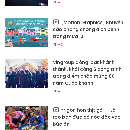
KHAC
[Motion Graphics] Khuyến
cáo phòng chống dịch bệnh
trong mưa lũ
KHAC
Vingroup đồng loạt khánh
thành, khởi công 6 công trình
trọng điểm chào mừng 80
năm Quốc khánh
KHAC
“Ngon hơn thịt gà” – Lời
rao bán đưa cá nóc độc vào
bữa ăn