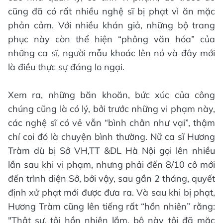
cũng đã có rất nhiều nghệ sĩ bị phạt vì ăn mặc
phản cảm. Với nhiều khán giả, những bộ trang
phục này còn thể hiện “phông văn hóa” của
những ca sĩ, người mẫu khoác lên nó và đây mới
là điều thực sự đáng lo ngại.
Xem ra, những băn khoăn, bức xúc của công
chúng cũng là có lý, bởi trước những vi phạm này,
các nghệ sĩ có vẻ vẫn “bình chân như vại”, thậm
chí coi đó là chuyện bình thường. Nữ ca sĩ Hương
Tràm dù bị Sở VH,TT &DL Hà Nội gọi lên nhiều
lần sau khi vi phạm, nhưng phải đến 8/10 cô mới
đến trình diện Sở, bởi vậy, sau gần 2 tháng, quyết
định xử phạt mới được đưa ra. Và sau khi bị phạt,
Hương Tràm cũng lên tiếng rất “hồn nhiên” rằng:
"Thật sự, tôi hồn nhiên lắm, bộ này tôi đã mặc