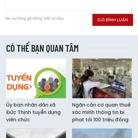
Xin vui lòng gõ tiếng Việt có dấu
GỬI BÌNH LUẬN
CÓ THỂ BẠN QUAN TÂM
Ủy ban nhân dân xã
Ngăn cản cơ quan thuế
Đức Thịnh tuyển dụng
xác minh thông tin bị
viên chức
phạt tới 100 triệu đồng