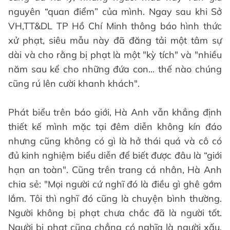
nguyên “quan điểm” của mình. Ngay sau khi Sở
VH,TT&DL TP Hồ Chí Minh thông báo hình thức
xử phạt, siêu mẫu này đã đăng tải một tâm sự
dài và cho rằng bị phạt là một "kỳ tích" và "nhiều
năm sau kể cho những đứa con... thế nào chúng
cũng rú lên cười khanh khách".
Phát biểu trên báo giới, Hà Anh vẫn khẳng định
thiết kế mình mặc tại đêm diễn không kín đáo
nhưng cũng không có gì là hở thái quá và cô có
đủ kinh nghiệm biểu diễn để biết được đâu là “giới
hạn an toàn". Cũng trên trang cá nhân, Hà Anh
chia sẻ: "Mọi người cứ nghĩ đó là điều gì ghê gớm
lắm. Tôi thì nghĩ đó cũng là chuyện bình thường.
Người không bị phạt chưa chắc đã là người tốt.
Người bị phạt cũng chẳng có nghĩa là người xấu.