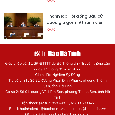
KHAC
Thành lập Hội đồng Bầu cử
quốc gia gồm 19 thành viên
KHAC
Giấy phép số: 15/GP-BTTTT do Bộ Thông tin - Truyền thông cấp
ngày 17 tháng 01 năm 2022.
Giám đốc: Nghiêm Sỹ Đống
Trụ sở chính: Số 22, đường Phan Đình Phùng, phường Thành
Sen, tỉnh Hà Tĩnh
Cơ sở 2: Số 01, đường Võ Liêm Sơn, phường Thành Sen, tỉnh Hà
Tĩnh
Điện thoại: (023)95.858.608 - (023)93.693.427
Email:
hatinhdientu@baohatinh.vn
-
toasoan@baohatinh.vn
QC: (023)93.856.715 - Email quảng cáo: