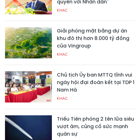
quyền với Nhân dân"
KHAC
Giải phóng mặt bằng dự án
khu đô thị hơn 8.000 tỷ đồng
của Vingroup
KHAC
Chủ tịch Ủy ban MTTQ tỉnh vui
ngày hội đại đoàn kết tại TDP 1
Nam Hà
KHAC
Triều Tiên phóng 2 tên lửa siêu
vượt âm, củng cố sức mạnh
quân sự