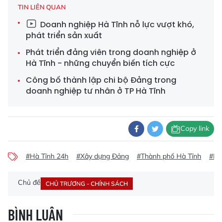
TIN LIÊN QUAN
Doanh nghiệp Hà Tĩnh nỗ lực vượt khó,
phát triển sản xuất
Phát triển đảng viên trong doanh nghiệp ở
Hà Tĩnh - những chuyển biến tích cực
Công bố thành lập chi bộ Đảng trong
doanh nghiệp tư nhân ở TP Hà Tĩnh
Copy link
#Hà Tĩnh 24h
#Xây dựng Đảng
#Thành phố Hà Tĩnh
#Ph
Chủ đề
CHỦ TRƯƠNG - CHÍNH SÁCH
BÌNH LUẬN