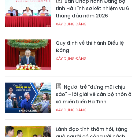
Ban Chấp hành Đảng bộ
tỉnh Hà Tĩnh sơ kết nhiệm vụ 6
tháng đầu năm 2026
XÂY DỰNG ĐẢNG
Quy định về thi hành Điều lệ
Đảng
XÂY DỰNG ĐẢNG
Người trẻ "đứng mũi chịu
sào" - lời giải về cán bộ thôn ở
xã miền biển Hà Tĩnh
XÂY DỰNG ĐẢNG
Lãnh đạo tỉnh thăm hỏi, tặng
quà người có công với cách