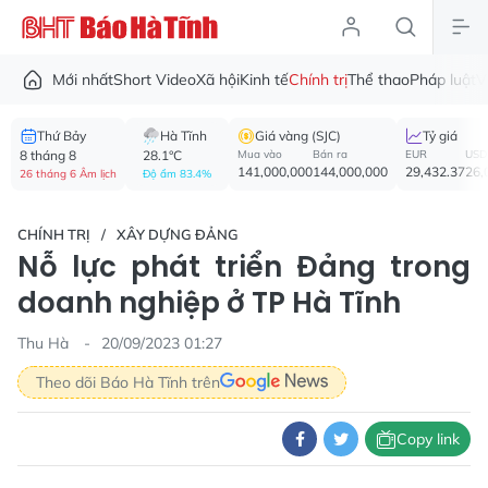
Mới nhất
Short Video
Xã hội
Kinh tế
Chính trị
Thể thao
Pháp luật
V
Thứ Bảy
Hà Tĩnh
Giá vàng (SJC)
Tỷ giá
8 tháng 8
28.1°C
Mua vào
Bán ra
EUR
USD
141,000,000
144,000,000
29,432.37
26,
26 tháng 6 Âm lịch
Độ ẩm 83.4%
CHÍNH TRỊ
XÂY DỰNG ĐẢNG
Nỗ lực phát triển Đảng trong
doanh nghiệp ở TP Hà Tĩnh
Thu Hà
20/09/2023 01:27
Theo dõi Báo Hà Tĩnh trên
Copy link