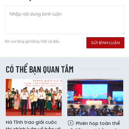
Xin vui lòng gõ tiếng Việt có dấu
GỬI BÌNH LUẬN
CÓ THỂ BẠN QUAN TÂM
Hà Tĩnh trao giải cuộc
Phiên họp toàn thể