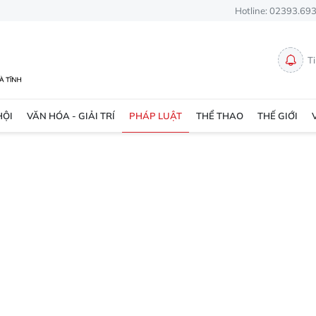
Hotline: 02393.69
T
HỘI
VĂN HÓA - GIẢI TRÍ
PHÁP LUẬT
THỂ THAO
THẾ GIỚI