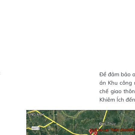
Để đảm bảo an
Ẻ
án Khu công 
chế giao thô
Khiêm Ích đến