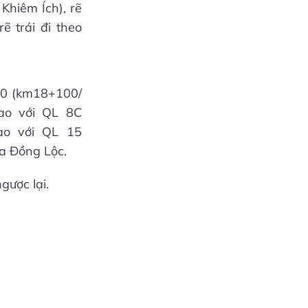
Khiêm Ích), rẽ
ẽ trái đi theo
550 (km18+100/
iao với QL 8C
iao với QL 15
ía Đồng Lộc.
gược lại.