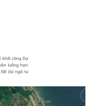
ễ khởi công Dự
hân luồng hạn
5B (từ ngã tư