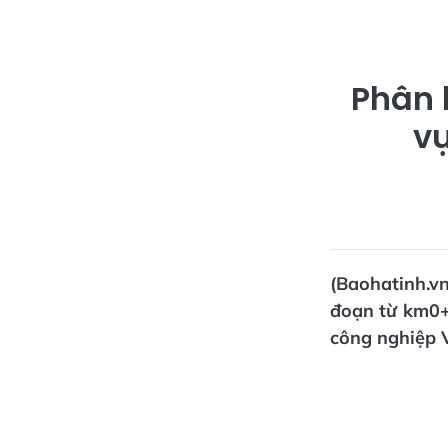
Phân 
vụ
(Baohatinh.v
đoạn từ km0+
công nghiệp 