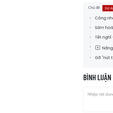
Chủ đề
DỰ Á
Công nhâ
Sớm hoàn
Tết nghỉ
Nắng 
Gỡ "nút t
BÌNH LUẬN