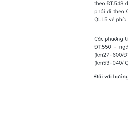
theo ĐT.548 đ
phải đi theo 
QL15 về phía
Các phương ti
ĐT.550 - ngã
(km27+600/ĐT
(km53+040/ QL
Đối với hướng