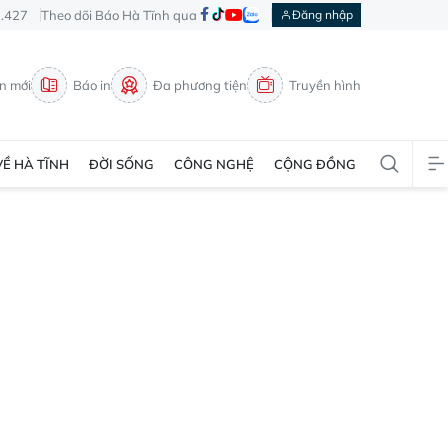
3.427
Theo dõi Báo Hà Tĩnh qua
Đăng nhập
in mới
Báo in
Đa phương tiện
Truyền hình
VỀ HÀ TĨNH
ĐỜI SỐNG
CÔNG NGHỆ
CỘNG ĐỒNG