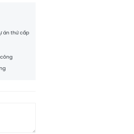
ự án thứ cấp
i công
ông