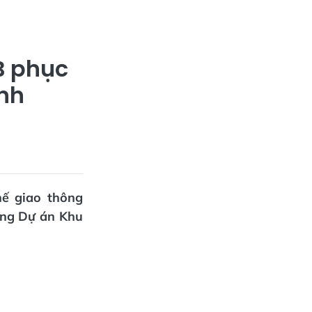
B phục
ĩnh
hế giao thông
ông Dự án Khu