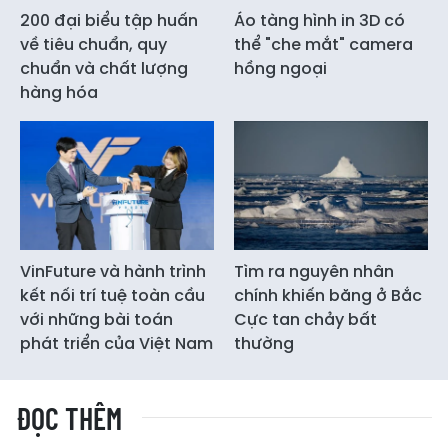
200 đại biểu tập huấn
Áo tàng hình in 3D có
về tiêu chuẩn, quy
thể "che mắt" camera
chuẩn và chất lượng
hồng ngoại
hàng hóa
VinFuture và hành trình
Tìm ra nguyên nhân
kết nối trí tuệ toàn cầu
chính khiến băng ở Bắc
với những bài toán
Cực tan chảy bất
phát triển của Việt Nam
thường
ĐỌC THÊM