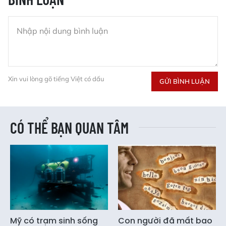
Xin vui lòng gõ tiếng Việt có dấu
GỬI BÌNH LUẬN
CÓ THỂ BẠN QUAN TÂM
Mỹ có trạm sinh sống
Con người đã mất bao