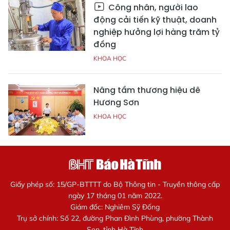
Công nhân, người lao
động cải tiến kỹ thuật, doanh
nghiệp hưởng lợi hàng trăm tỷ
đồng
KHOA HỌC
Nâng tầm thương hiệu dê
Hương Sơn
KHOA HỌC
Giấy phép số: 15/GP-BTTTT do Bộ Thông tin - Truyền thông cấp
ngày 17 tháng 01 năm 2022.
Giám đốc: Nghiêm Sỹ Đống
Trụ sở chính: Số 22, đường Phan Đình Phùng, phường Thành
Sen, tỉnh Hà Tĩnh