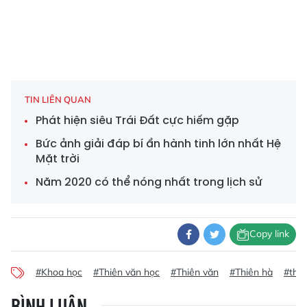
TIN LIÊN QUAN
Phát hiện siêu Trái Đất cực hiếm gặp
Bức ảnh giải đáp bí ẩn hành tinh lớn nhất Hệ
Mặt trời
Năm 2020 có thể nóng nhất trong lịch sử
Copy link
#Khoa học
#Thiên văn học
#Thiên văn
#Thiên hà
#thiê
BÌNH LUẬN