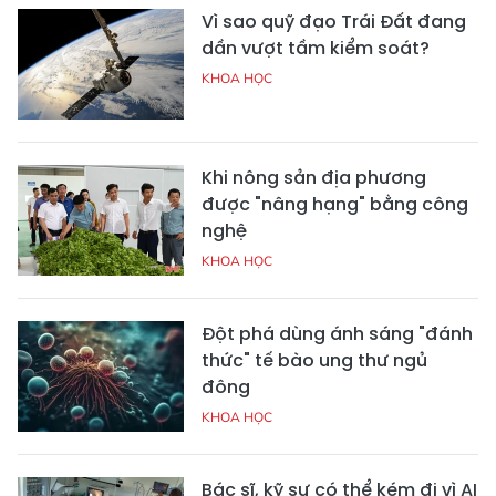
Vì sao quỹ đạo Trái Đất đang
dần vượt tầm kiểm soát?
KHOA HỌC
Khi nông sản địa phương
được "nâng hạng" bằng công
nghệ
KHOA HỌC
Đột phá dùng ánh sáng "đánh
thức" tế bào ung thư ngủ
đông
KHOA HỌC
Bác sĩ, kỹ sư có thể kém đi vì AI