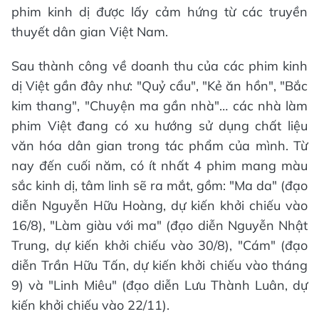
phim kinh dị được lấy cảm hứng từ các truyền
thuyết dân gian Việt Nam.
Sau thành công về doanh thu của các phim kinh
dị Việt gần đây như: "Quỷ cẩu", "Kẻ ăn hồn", "Bắc
kim thang", "Chuyện ma gần nhà"… các nhà làm
phim Việt đang có xu hướng sử dụng chất liệu
văn hóa dân gian trong tác phẩm của mình. Từ
nay đến cuối năm, có ít nhất 4 phim mang màu
sắc kinh dị, tâm linh sẽ ra mắt, gồm: "Ma da" (đạo
diễn Nguyễn Hữu Hoàng, dự kiến khởi chiếu vào
16/8), "Làm giàu với ma" (đạo diễn Nguyễn Nhật
Trung, dự kiến khởi chiếu vào 30/8), "Cám" (đạo
diễn Trần Hữu Tấn, dự kiến khởi chiếu vào tháng
9) và "Linh Miêu" (đạo diễn Lưu Thành Luân, dự
kiến khởi chiếu vào 22/11).