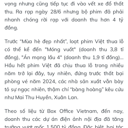
vọng nhưng cũng tiếp tục đi vào vết xe đổ thất
thu. Ra rạp ngày 28/6 nhưng bộ phim đã phải
nhanh chóng rời rạp với doanh thu hơn 4 tỷ
đồng.
Trước “Mùa hè đẹp nhất”, loạt phim Việt thua lỗ
có thể kể đến "Móng vuốt" (doanh thu 3,8 tỉ
đồng), "Án mạng lầu 4" (doanh thu 1,9 tỉ đồng)…
Hầu hết phim Việt đã chịu thua lỗ trong nhiều
năm trở lại đây, tuy nhiên, đứng trước thất bại
phòng vé năm 2024, các nhà sản xuất vẫn bày
tỏ sự ngạc nhiên, thậm chí “bàng hoàng” kêu cứu
như Mai Thu Huyền, Xuân Lan.
Theo số liệu từ Box Office Vietnam, đến nay,
doanh thu các dự án điện ảnh nội địa đã tăng
trưởng vượt mốc 1.500 tỷ đồng. Đặc biệt, hai tác