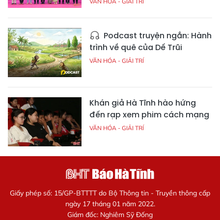
VĂN HÓA - GIẢI TRÍ
Podcast truyện ngắn: Hành
trình về quê của Dế Trũi
VĂN HÓA - GIẢI TRÍ
Khán giả Hà Tĩnh hào hứng
đến rạp xem phim cách mạng
VĂN HÓA - GIẢI TRÍ
Giấy phép số: 15/GP-BTTTT do Bộ Thông tin - Truyền thông cấp
ngày 17 tháng 01 năm 2022.
Giám đốc: Nghiêm Sỹ Đống