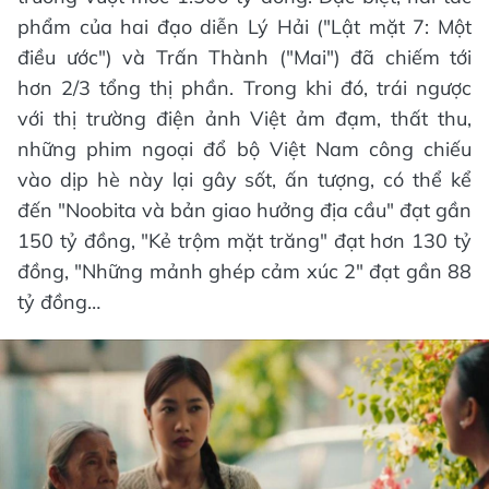
phẩm của hai đạo diễn Lý Hải ("Lật mặt 7: Một
điều ước") và Trấn Thành ("Mai") đã chiếm tới
hơn 2/3 tổng thị phần. Trong khi đó, trái ngược
với thị trường điện ảnh Việt ảm đạm, thất thu,
những phim ngoại đổ bộ Việt Nam công chiếu
vào dịp hè này lại gây sốt, ấn tượng, có thể kể
đến "Noobita và bản giao hưởng địa cầu" đạt gần
150 tỷ đồng, "Kẻ trộm mặt trăng" đạt hơn 130 tỷ
đồng, "Những mảnh ghép cảm xúc 2" đạt gần 88
tỷ đồng…