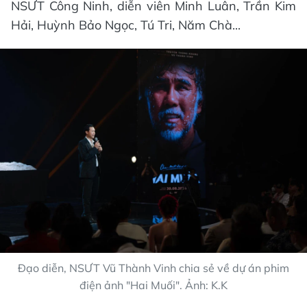
NSƯT Công Ninh, diễn viên Minh Luân, Trần Kim
Hải, Huỳnh Bảo Ngọc, Tú Tri, Năm Chà...
Đạo diễn, NSƯT Vũ Thành Vinh chia sẻ về dự án phim
điện ảnh "Hai Muối". Ảnh: K.K