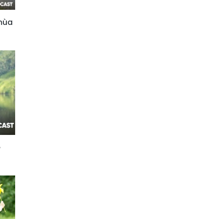
mùa
è