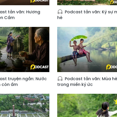
st tản văn: Hương
Podcast tản văn: Ký sự 
iên Cầm
hè
st truyện ngắn: Nước
Podcast tản văn: Mùa h
h còn ấm
trong miền ký ức