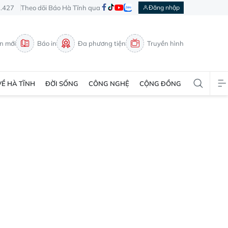
3.427
Theo dõi Báo Hà Tĩnh qua
Đăng nhập
in mới
Báo in
Đa phương tiện
Truyền hình
VỀ HÀ TĨNH
ĐỜI SỐNG
CÔNG NGHỆ
CỘNG ĐỒNG