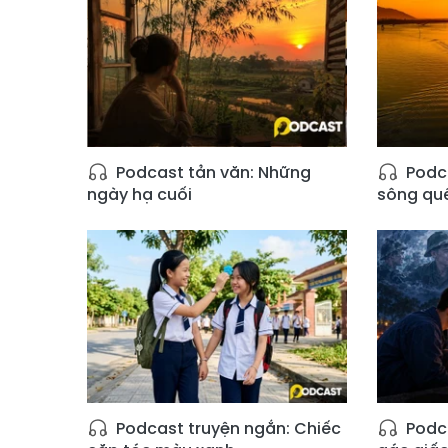
Podcast tản văn: Những
Podca
ngày hạ cuối
sông qu
Podcast truyện ngắn: Chiếc
Podca