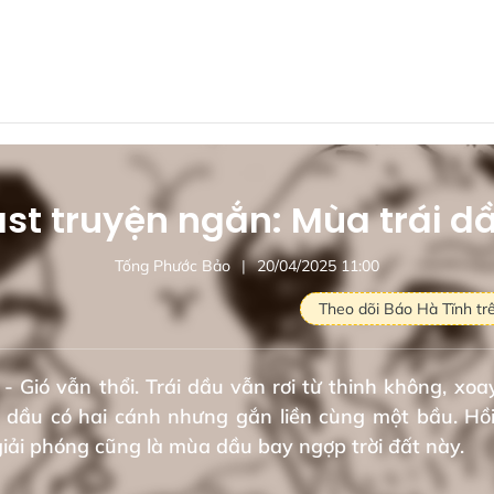
st truyện ngắn: Mùa trái d
Tống Phước Bảo
20/04/2025 11:00
Theo dõi Báo Hà Tĩnh tr
 - Gió vẫn thổi. Trái dầu vẫn rơi từ thinh không, xoa
i dầu có hai cánh nhưng gắn liền cùng một bầu. Hồi
 giải phóng cũng là mùa dầu bay ngợp trời đất này.