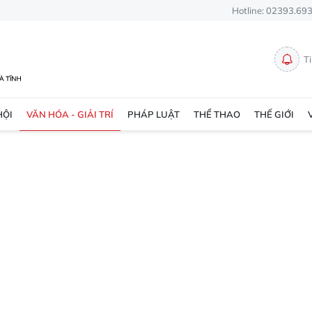
Hotline: 02393.69
T
HỘI
VĂN HÓA - GIẢI TRÍ
PHÁP LUẬT
THỂ THAO
THẾ GIỚI