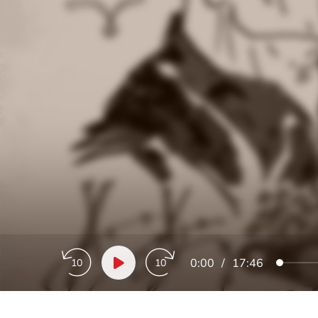
0:00
/
17:46