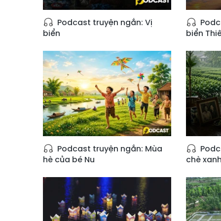
Podcast truyện ngắn: Vị
Podca
biển
biển Th
Podcast truyện ngắn: Mùa
Podca
hè của bé Nu
chè xan