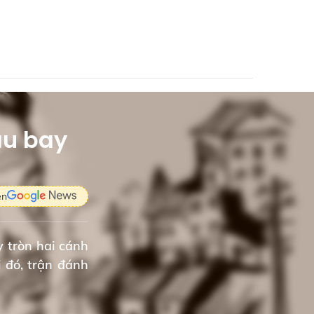
ầu bay
ên
y tròn hai cánh
 đó, trận đánh