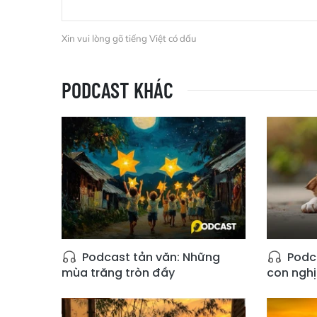
Xin vui lòng gõ tiếng Việt có dấu
PODCAST KHÁC
Podcast tản văn: Những
Podca
mùa trăng tròn đầy
con ngh