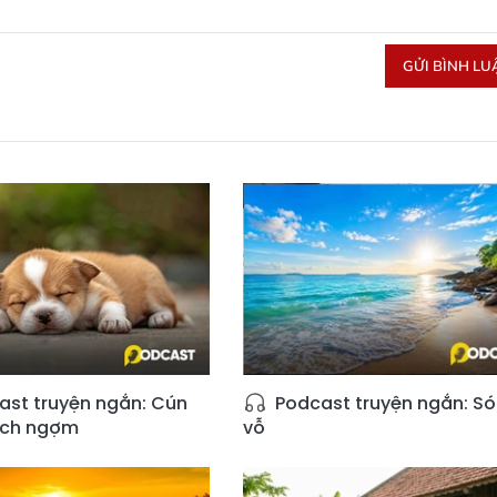
GỬI BÌNH LU
st truyện ngắn: Cún
Podcast truyện ngắn: S
ịch ngợm
vỗ