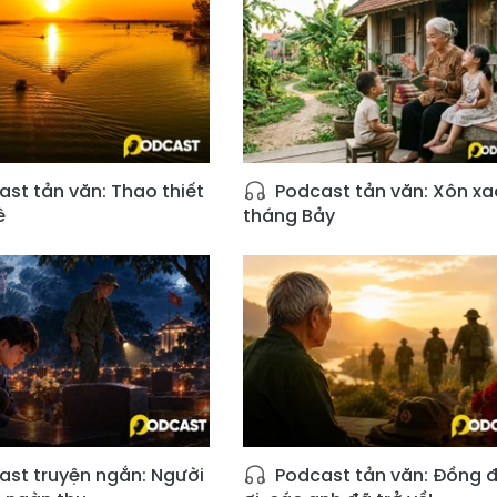
st tản văn: Thao thiết
Podcast tản văn: Xôn xa
ê
tháng Bảy
st truyện ngắn: Người
Podcast tản văn: Đồng đ