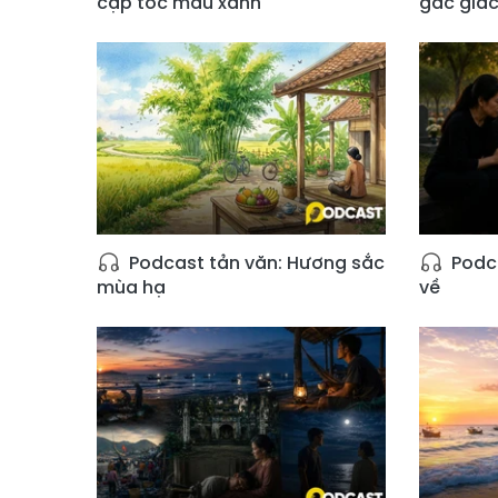
cặp tóc màu xanh
gác giấc
Podcast tản văn: Hương sắc
Podca
mùa hạ
về