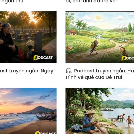
 ngàn thu
ơi, các anh đã trở về!
st truyện ngắn: Ngày
Podcast truyện ngắn: H
trình về quê của Dế Trũi