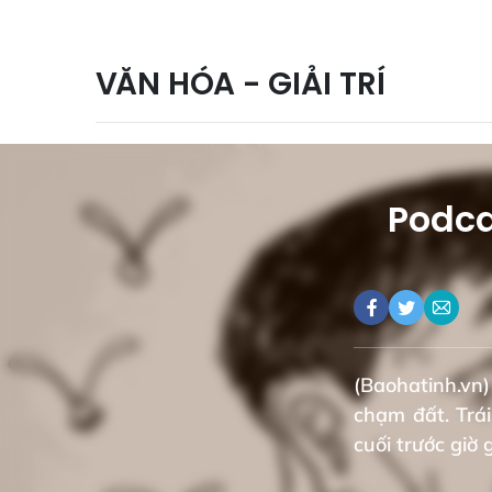
VĂN HÓA - GIẢI TRÍ
Podca
(Baohatinh.vn)
chạm đất. Trá
cuối trước giờ