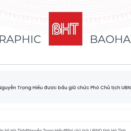
guyễn Trọng Hiếu được bầu giữ chức Phó Chủ tịch UBN
án bộ Hà Tĩnh
#Nguyễn Trọng Hiếu
#Phó chủ tịch UBND tỉnh Hà Tĩnh