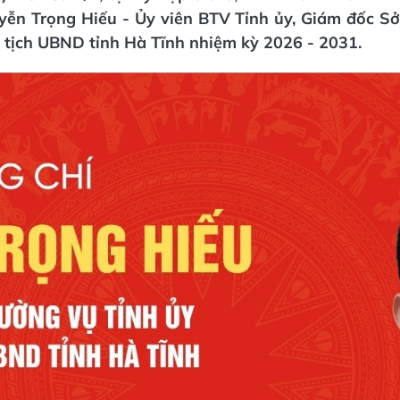
yễn Trọng Hiếu - Ủy viên BTV Tỉnh ủy, Giám đốc Sở 
 tịch UBND tỉnh Hà Tĩnh nhiệm kỳ 2026 - 2031.