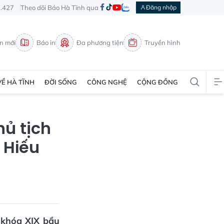
3.427
Theo dõi Báo Hà Tĩnh qua
Đăng nhập
in mới
Báo in
Đa phương tiện
Truyền hình
VỀ HÀ TĨNH
ĐỜI SỐNG
CÔNG NGHỆ
CỘNG ĐỒNG
hủ tịch
 Hiếu
h khóa XIX bầu