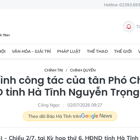
Hotline: 02393.69
T
HỘI
VĂN HÓA - GIẢI TRÍ
PHÁP LUẬT
THỂ THAO
THẾ GIỚI
CHÍNH TRỊ
CHÍNH QUYỀN
ình công tác của tân Phó C
 tỉnh Hà Tĩnh Nguyễn Trọng
Công Ngọc
02/07/2026 09:27
Theo dõi Báo Hà Tĩnh trên
) - Chiều 2/7, tại Kỳ họp thứ 6, HĐND tỉnh Hà Tĩn