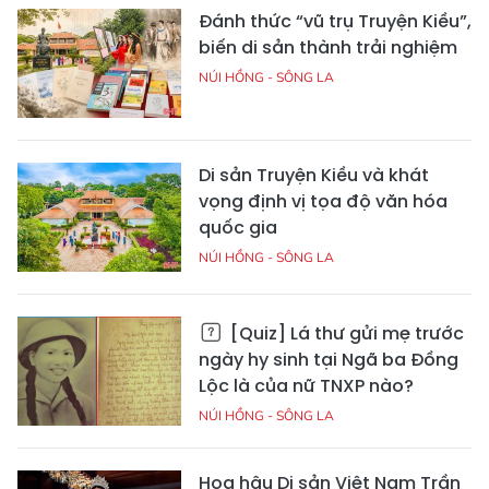
Đánh thức “vũ trụ Truyện Kiều”,
biến di sản thành trải nghiệm
NÚI HỒNG - SÔNG LA
Di sản Truyện Kiều và khát
vọng định vị tọa độ văn hóa
quốc gia
NÚI HỒNG - SÔNG LA
[Quiz] Lá thư gửi mẹ trước
ngày hy sinh tại Ngã ba Đồng
Lộc là của nữ TNXP nào?
NÚI HỒNG - SÔNG LA
Hoa hậu Di sản Việt Nam Trần