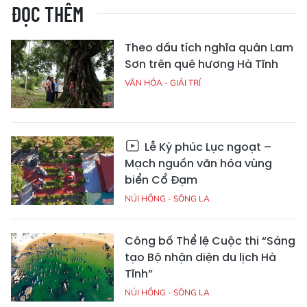
ĐỌC THÊM
Theo dấu tích nghĩa quân Lam
Sơn trên quê hương Hà Tĩnh
VĂN HÓA - GIẢI TRÍ
Lễ Kỳ phúc Lục ngoạt –
Mạch nguồn văn hóa vùng
biển Cổ Đạm
NÚI HỒNG - SÔNG LA
Công bố Thể lệ Cuộc thi “Sáng
tạo Bộ nhận diện du lịch Hà
Tĩnh”
NÚI HỒNG - SÔNG LA