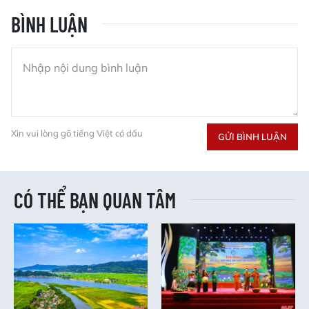
BÌNH LUẬN
Xin vui lòng gõ tiếng Việt có dấu
GỬI BÌNH LUẬN
CÓ THỂ BẠN QUAN TÂM