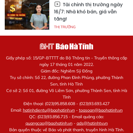
Tài chính thị trường ngày
16/7: Nhà khó bán, giá vẫn
tăng!
THỊ TRƯỜNG
Giấy phép số: 15/GP-BTTTT do Bộ Thông tin - Truyền thông cấp
ngày 17 tháng 01 năm 2022.
Giám đốc: Nghiêm Sỹ Đống
Trụ sở chính: Số 22, đường Phan Đình Phùng, phường Thành
Sen, tỉnh Hà Tĩnh
Cơ sở 2: Số 01, đường Võ Liêm Sơn, phường Thành Sen, tỉnh Hà
Tĩnh
Điện thoại: (023)95.858.608 - (023)93.693.427
Email:
hatinhdientu@baohatinh.vn
-
toasoan@baohatinh.vn
QC: (023)93.856.715 - Email quảng cáo:
quangcao@baohatinh.vn
-
ads@hatinhtv.vn
Bản quyền thuộc về Báo và phát thanh, truyền hình Hà Tĩnh.