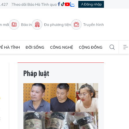
3.427
Theo dõi Báo Hà Tĩnh qua
Đăng nhập
in mới
Báo in
Đa phương tiện
Truyền hình
VỀ HÀ TĨNH
ĐỜI SỐNG
CÔNG NGHỆ
CỘNG ĐỒNG
Pháp luật
t