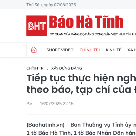
Thứ Sáu, ngày 07/08/2026
SHORT VIDEO
CHÍNH TRỊ
KINH TẾ
XÃ 
CHÍNH TRỊ
XÂY DỰNG ĐẢNG
Tiếp tục thực hiện ng
theo báo, tạp chí của
P.V
16/07/2025 22:15
(Baohatinh.vn) - Ban Thường vụ Tỉnh ủy n
1 tờ Báo Hà Tĩnh, 1 tờ Báo Nhân Dân hằn