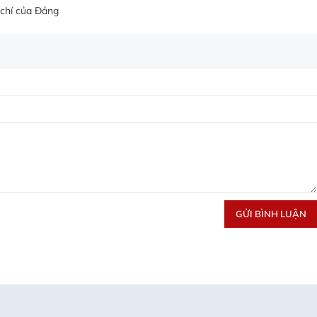
 chí của Đảng
GỬI BÌNH LUẬN