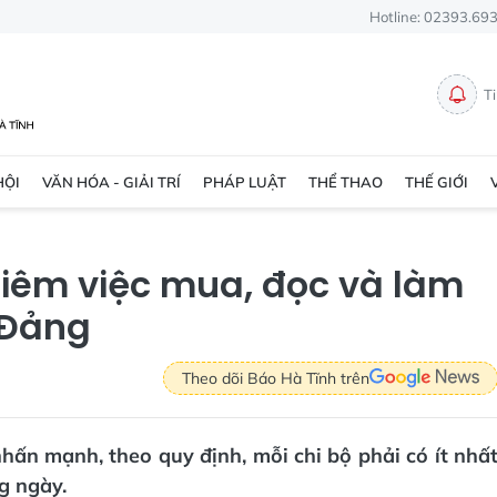
Hotline: 02393.69
T
HỘI
VĂN HÓA - GIẢI TRÍ
PHÁP LUẬT
THỂ THAO
THẾ GIỚI
hiêm việc mua, đọc và làm
 Đảng
Theo dõi Báo Hà Tĩnh trên
hấn mạnh, theo quy định, mỗi chi bộ phải có ít nhấ
g ngày.