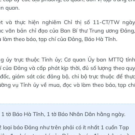
iên quan.
riệt và thực hiện nghiêm Chỉ thị số 11-CT/TW ngà
các văn bản chỉ đạo của Ban Bí thư Trung ương Đảng
 làm theo báo, tạp chí của Đảng, Báo Hà Tĩnh.
g ủy trực thuộc Tỉnh ủy; Cơ quan Ủy ban MTTQ tỉn
í của Đảng và cấp phát kịp thời, đủ số lượng theo qu
đốc, giám sát các đảng bộ, chi bộ trực thuộc để thự
ờng vụ Tỉnh ủy về mua, đọc và làm theo báo, tạp ch
ất 1 tờ Báo Hà Tĩnh, 1 tờ Báo Nhân Dân hằng ngày.
 2 loại báo Đảng như trên phải có ít nhất 1 cuốn Tạp