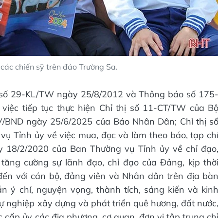
các chiến sỹ trên đảo Trường Sa.
ận số 29-KL/TW ngày 25/8/2012 và Thông báo số 175
iệc tiếp tục thực hiện Chỉ thị số 11-CT/TW của B
CV/BND ngày 25/6/2025 của Báo Nhân Dân; Chỉ thị s
 Tỉnh ủy về việc mua, đọc và làm theo báo, tạp ch
 18/2/2020 của Ban Thường vụ Tỉnh ủy về chỉ đạo
ăng cường sự lãnh đạo, chỉ đạo của Đảng, kịp thờ
đến với cán bộ, đảng viên và Nhân dân trên địa bà
n ý chí, nguyện vọng, thành tích, sáng kiến và kin
 nghiệp xây dựng và phát triển quê hương, đất nước
 cấp ủy các địa phương, cơ quan, đơn vị tập trung ch