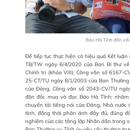
Báo Hà Tĩnh đến với 
Để tiếp tục thực hiện có hiệu quả Kết lu
TB/TW ngày 6/4/2020 của Ban Bí thư về v
Chính trị (khóa VIII); Công văn số 6167-
25-CT/TU ngày 8/1/2003 của Ban Thường vụ
của Đảng, Công văn số 2043-CV/TU ngày
đôn đốc mua và đọc Báo Hà Tĩnh; nhằm t
chuyển tải tiếng nói của Đảng, Nhà nước 
tỉnh, đồng thời phản ánh đầy đủ, đúng đắ
nghiệm của các tầng lớp Nhân dân trong sự
Ban Thường vụ Tỉnh ủy yêu cầu thường trực