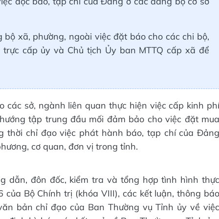
 việc đọc báo, tạp chí của Đảng ở các đảng bộ cơ sở
g bộ xã, phường, ngoài việc đặt báo cho các chi bộ,
 trực cấp ủy và Chủ tịch Ủy ban MTTQ cấp xã để
các sở, ngành liên quan thực hiện việc cấp kinh ph
o hướng tập trung đầu mối đảm bảo cho việc đặt mu
g thời chỉ đạo việc phát hành báo, tạp chí của Đản
hương, cơ quan, đơn vị trong tỉnh.
 dẫn, đôn đốc, kiểm tra và tổng hợp tình hình thự
của Bộ Chính trị (khóa VIII), các kết luận, thông bá
văn bản chỉ đạo của Ban Thường vụ Tỉnh ủy về việ