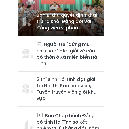
Ban Bí thư quyết định khai
trừ ra khỏi Đảng đối với
đảng viên vi phạm
Người trẻ "đứng mũi
chịu sào" - lời giải về cán
-
bộ thôn ở xã miền biển Hà
Tĩnh
ộ
ố
2 thí sinh Hà Tĩnh đạt giải
í
tại Hội thi Báo cáo viên,
,
Tuyên truyền viên giỏi khu
i
vực II
n
h
Ban Chấp hành Đảng
,
bộ tỉnh Hà Tĩnh sơ kết
ỉ
nhiệm vụ 6 tháng đầu năm