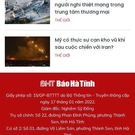
người nghi thiệt mạng trong
trung tâm thương mại
THẾ GIỚI
Mỹ có thực sự cạn kho vũ khí
sau cuộc chiến với Iran?
THẾ GIỚI
Giấy phép số: 15/GP-BTTTT do Bộ Thông tin - Truyền thông cấp
ngày 17 tháng 01 năm 2022.
Giám đốc: Nghiêm Sỹ Đống
Trụ sở chính: Số 22, đường Phan Đình Phùng, phường Thành
Sen, tỉnh Hà Tĩnh
Cơ sở 2: Số 01, đường Võ Liêm Sơn, phường Thành Sen, tỉnh Hà