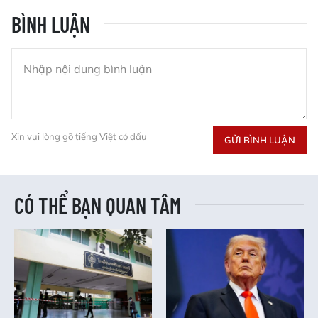
BÌNH LUẬN
Xin vui lòng gõ tiếng Việt có dấu
GỬI BÌNH LUẬN
CÓ THỂ BẠN QUAN TÂM