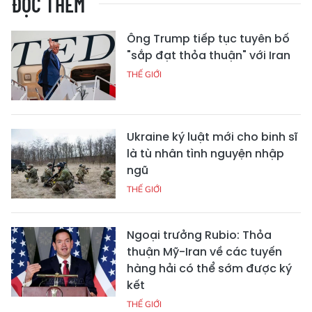
ĐỌC THÊM
Ông Trump tiếp tục tuyên bố
"sắp đạt thỏa thuận" với Iran
THẾ GIỚI
Ukraine ký luật mới cho binh sĩ
là tù nhân tình nguyện nhập
ngũ
THẾ GIỚI
Ngoại trưởng Rubio: Thỏa
thuận Mỹ-Iran về các tuyến
hàng hải có thể sớm được ký
kết
THẾ GIỚI