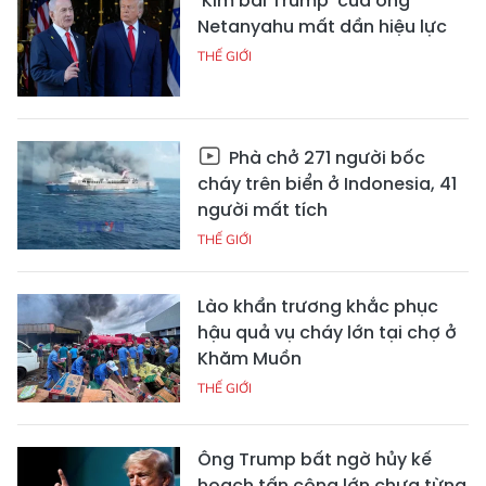
'Kim bài Trump' của ông
Netanyahu mất dần hiệu lực
THẾ GIỚI
Phà chở 271 người bốc
cháy trên biển ở Indonesia, 41
người mất tích
THẾ GIỚI
Lào khẩn trương khắc phục
hậu quả vụ cháy lớn tại chợ ở
Khăm Muồn
THẾ GIỚI
Ông Trump bất ngờ hủy kế
hoạch tấn công lớn chưa từng