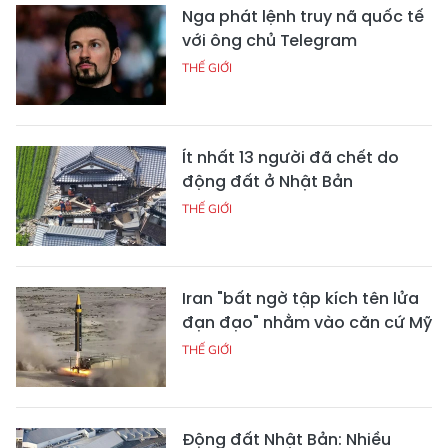
Nga phát lệnh truy nã quốc tế
với ông chủ Telegram
THẾ GIỚI
Ít nhất 13 người đã chết do
động đất ở Nhật Bản
THẾ GIỚI
Iran "bất ngờ tập kích tên lửa
đạn đạo" nhằm vào căn cứ Mỹ
THẾ GIỚI
Động đất Nhật Bản: Nhiều