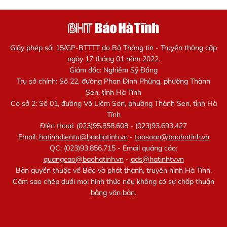
Giấy phép số: 15/GP-BTTTT do Bộ Thông tin - Truyền thông cấp
ngày 17 tháng 01 năm 2022.
Giám đốc: Nghiêm Sỹ Đống
Trụ sở chính: Số 22, đường Phan Đình Phùng, phường Thành
Sen, tỉnh Hà Tĩnh
Cơ sở 2: Số 01, đường Võ Liêm Sơn, phường Thành Sen, tỉnh Hà
Tĩnh
Điện thoại: (023)95.858.608 - (023)93.693.427
Email:
hatinhdientu@baohatinh.vn
-
toasoan@baohatinh.vn
QC: (023)93.856.715 - Email quảng cáo:
quangcao@baohatinh.vn
-
ads@hatinhtv.vn
Bản quyền thuộc về Báo và phát thanh, truyền hình Hà Tĩnh.
Cấm sao chép dưới mọi hình thức nếu không có sự chấp thuận
bằng văn bản.