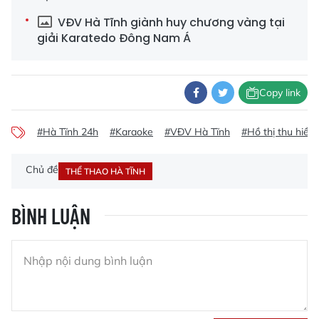
VĐV Hà Tĩnh giành huy chương vàng tại
giải Karatedo Đông Nam Á
Copy link
#Hà Tĩnh 24h
#Karaoke
#VĐV Hà Tĩnh
#Hồ thị thu hiền
Chủ đề
THỂ THAO HÀ TĨNH
BÌNH LUẬN