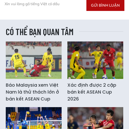
Xin vui lòng gõ tiếng Việt có dấu
GỬI BÌNH LUẬN
CÓ THỂ BẠN QUAN TÂM
Báo Malaysia xem Việt
Xác định được 2 cặp
Nam là thử thách lớn ở
bán kết ASEAN Cup
bán kết ASEAN Cup
2026