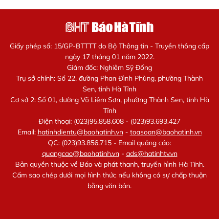
Giấy phép số: 15/GP-BTTTT do Bộ Thông tin - Truyền thông cấp
ngày 17 tháng 01 năm 2022.
Giám đốc: Nghiêm Sỹ Đống
Trụ sở chính: Số 22, đường Phan Đình Phùng, phường Thành
Sen, tỉnh Hà Tĩnh
Cơ sở 2: Số 01, đường Võ Liêm Sơn, phường Thành Sen, tỉnh Hà
Tĩnh
Điện thoại: (023)95.858.608 - (023)93.693.427
Email:
hatinhdientu@baohatinh.vn
-
toasoan@baohatinh.vn
QC: (023)93.856.715 - Email quảng cáo:
quangcao@baohatinh.vn
-
ads@hatinhtv.vn
Bản quyền thuộc về Báo và phát thanh, truyền hình Hà Tĩnh.
Cấm sao chép dưới mọi hình thức nếu không có sự chấp thuận
bằng văn bản.