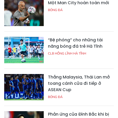
Một Man City hoàn toàn mới
BÓNG ĐÁ
“Bệ phóng” cho những tài
năng bóng đá trẻ Hà Tĩnh
CLB HỒNG LĨNH HÀ TĨNH
Thắng Malaysia, Thái Lan mở
toang cánh cửa đi tiếp ở
ASEAN Cup
BÓNG ĐÁ
Phản ứng của Đình Bắc khi bị